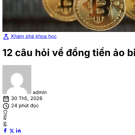
science
Khám phá khoa học
12 câu hỏi về đồng tiền ảo b
admin
calendar_month
30 Th5, 2026
schedule
24 phút đọc
Chia sẻ