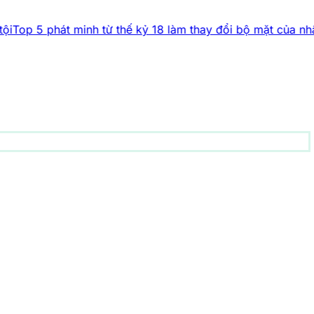
 minh từ thế kỷ 18 làm thay đổi bộ mặt của nhân loại
Bí ẩn 
động vật
156 bài viết
1001 bí ẩn
93 bài viết
Công nghệ
83