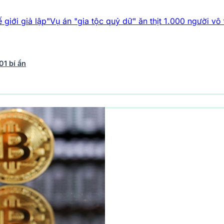
"
Vụ án "gia tộc quỷ dữ" ăn thịt 1.000 người vô tội
Top 5 phát
01 bí ẩn
vũ trụ
242 bài viết
Y học - Sức khỏe
202 bài viết
Thế giới 