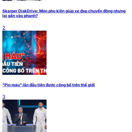
Skarper DiskDrive: Món phụ kiện giúp xe đạp chuyển động nhưng
lại gắn vào phanh?
2
"Pin máu" lần đầu tiên được công bố trên thế giới
3