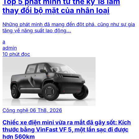
Top 5 phát minh từ thế kỷ 18 làm
thay đổi bộ mặt của nhân loại
Những phát minh đã mang đến đột phá, cũng như sự gia
tăng về năng suất lao động...
a
admin
10 phút đọc
Công nghệ
06 Th8, 2026
Chiếc xe điện mini vừa ra mắt đã gây sốt: Kích
thước bằng VinFast VF 5, một lần sạc đi được
hơn 560km