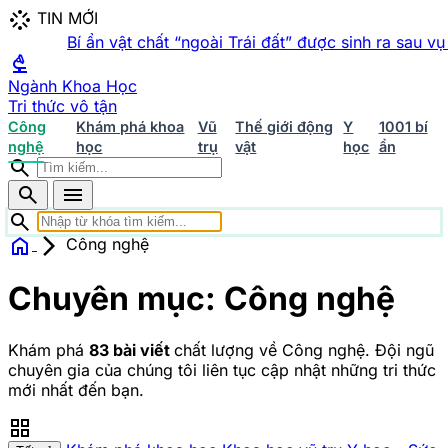
stream
TIN MỚI
Bí ẩn vật chất “ngoài Trái đất” được sinh ra sau vụ th
biotech
Ngành Khoa Học
Tri thức vô tận
Công
Khám phá khoa
Vũ
Thế giới động
Y
1001 bí
nghệ
học
trụ
vật
học
ẩn
search
search
menu
search
home
arrow_forward_ios
Công nghệ
Chuyên mục Khoa học
Chuyên mục:
Công nghệ
home
Trang chủ
Khám phá khoa học
423 bài viết
Khoa học
vũ trụ
242 bài viết
Y học - Sức khỏe
202 bài viết
Thế
giới động vật
156 bài viết
1001 bí ẩn
94 bài viết
Công
Khám phá
83 bài viết
chất lượng về Công nghệ. Đội ngũ
nghệ
83 bài viết
chuyên gia của chúng tôi liên tục cập nhật những tri thức
mới nhất đến bạn.
grid_view