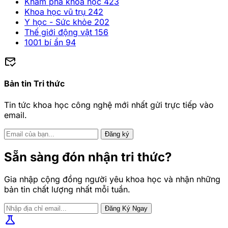
Khám phá khoa học
423
Khoa học vũ trụ
242
Y học - Sức khỏe
202
Thế giới động vật
156
1001 bí ẩn
94
mark_email_read
Bản tin Tri thức
Tin tức khoa học công nghệ mới nhất gửi trực tiếp vào
email.
Đăng ký
Sẵn sàng đón nhận tri thức?
Gia nhập cộng đồng người yêu khoa học và nhận những
bản tin chất lượng nhất mỗi tuần.
Đăng Ký Ngay
science