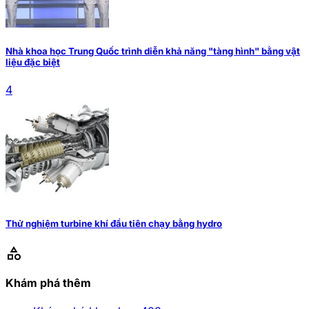
Nhà khoa học Trung Quốc trình diễn khả năng "tàng hình" bằng vật
liệu đặc biệt
4
Thử nghiệm turbine khí đầu tiên chạy bằng hydro
category
Khám phá thêm