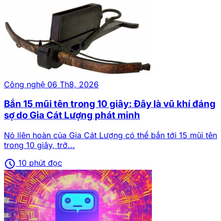
Công nghệ
06 Th8, 2026
Bắn 15 mũi tên trong 10 giây: Đây là vũ khí đáng
sợ do Gia Cát Lượng phát minh
Nỏ liên hoàn của Gia Cát Lượng có thể bắn tới 15 mũi tên
trong 10 giây, trở...
schedule
10 phút đọc