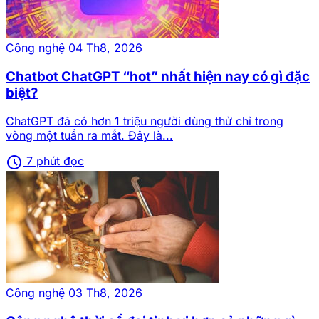
Công nghệ
04 Th8, 2026
Chatbot ChatGPT “hot” nhất hiện nay có gì đặc
biệt?
ChatGPT đã có hơn 1 triệu người dùng thử chỉ trong
vòng một tuần ra mắt. Đây là...
schedule
7 phút đọc
Công nghệ
03 Th8, 2026