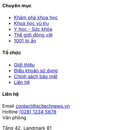
Chuyên mục
Khám phá khoa học
Khoa học vũ trụ
Y học - Sức khỏe
Thế giới động vật
1001 bí ẩn
Tổ chức
Giới thiệu
Điều khoản sử dụng
Chính sách bảo mật
Liên hệ
Liên hệ
Email
contact@scitechnews.vn
Hotline
(028) 1234 5678
Văn phòng
Tầng 42, Landmark 81