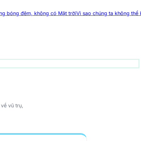
 bóng đêm, không có Mặt trời
Vì sao chúng ta không thể kha
động vật
157 bài viết
1001 bí ẩn
94 bài viết
Công nghệ
83
về vũ trụ,