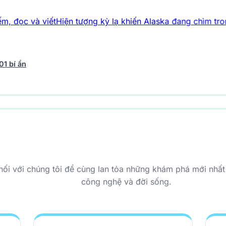
đọc và viết
Hiện tượng kỳ lạ khiến Alaska đang chìm trong
01 bí ẩn
vũ trụ
243 bài viết
Y học - Sức khỏe
203 bài viết
Thế giới 
 nối với chúng tôi để cùng lan tỏa những khám phá mới nhất 
công nghệ và đời sống.