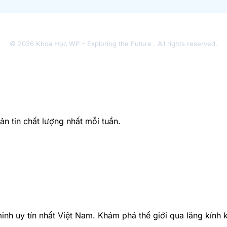
© 2026 Khoa Học WP – Exploring the Future . All rights reserved.
 tin chất lượng nhất mỗi tuần.
nh uy tín nhất Việt Nam. Khám phá thế giới qua lăng kính 