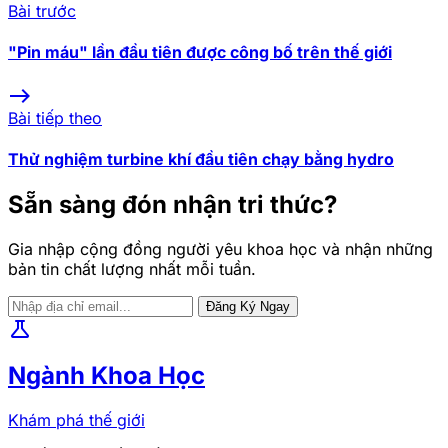
Bài trước
"Pin máu" lần đầu tiên được công bố trên thế giới
east
Bài tiếp theo
Thử nghiệm turbine khí đầu tiên chạy bằng hydro
Sẵn sàng đón nhận tri thức?
Gia nhập cộng đồng người yêu khoa học và nhận những
bản tin chất lượng nhất mỗi tuần.
Đăng Ký Ngay
science
Ngành Khoa Học
Khám phá thế giới