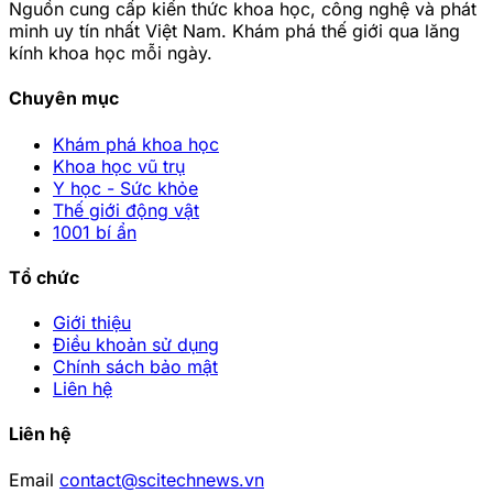
Nguồn cung cấp kiến thức khoa học, công nghệ và phát
minh uy tín nhất Việt Nam. Khám phá thế giới qua lăng
kính khoa học mỗi ngày.
Chuyên mục
Khám phá khoa học
Khoa học vũ trụ
Y học - Sức khỏe
Thế giới động vật
1001 bí ẩn
Tổ chức
Giới thiệu
Điều khoản sử dụng
Chính sách bảo mật
Liên hệ
Liên hệ
Email
contact@scitechnews.vn