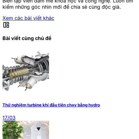
Biên tập viên đam mê khoa học và công nghệ. Luôn tìm
kiếm những góc nhìn mới để chia sẻ cùng độc giả.
Xem các bài viết khác
auto_awesome_mosaic
Bài viết cùng chủ đề
Thử nghiệm turbine khí đầu tiên chạy bằng hydro
17/03