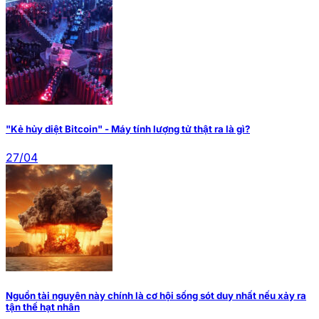
"Kẻ hủy diệt Bitcoin" - Máy tính lượng tử thật ra là gì?
27/04
Nguồn tài nguyên này chính là cơ hội sống sót duy nhất nếu xảy ra
tận thế hạt nhân