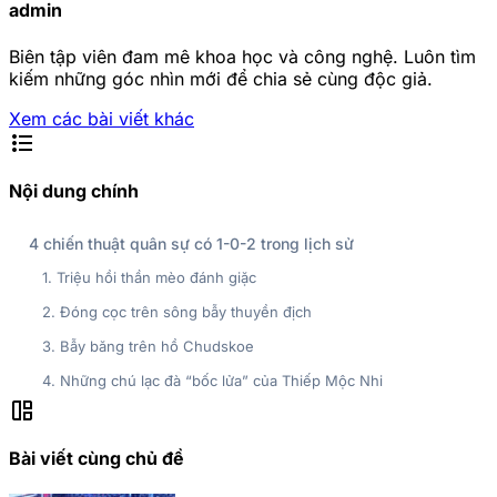
admin
Biên tập viên đam mê khoa học và công nghệ. Luôn tìm
kiếm những góc nhìn mới để chia sẻ cùng độc giả.
Xem các bài viết khác
format_list_bulleted
Nội dung chính
4 chiến thuật quân sự có 1-0-2 trong lịch sử
1. Triệu hồi thần mèo đánh giặc
2. Đóng cọc trên sông bẫy thuyền địch
3. Bẫy băng trên hồ Chudskoe
4. Những chú lạc đà “bốc lửa” của Thiếp Mộc Nhi
auto_awesome_mosaic
Bài viết cùng chủ đề