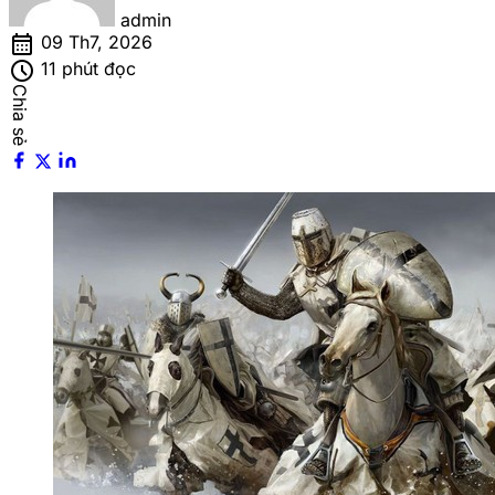
admin
calendar_month
09 Th7, 2026
schedule
11 phút đọc
Chia sẻ