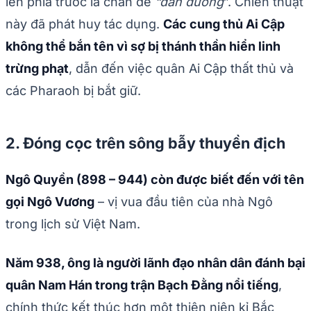
lên phía trước lá chắn để
“dẫn đường
”. Chiến thuật
này đã phát huy tác dụng.
Các cung thủ Ai Cập
không thể bắn tên vì sợ bị thánh thần hiển linh
trừng phạt
, dẫn đến việc quân Ai Cập thất thủ và
các Pharaoh bị bắt giữ.
2. Đóng cọc trên sông bẫy thuyền địch
Ngô Quyền (898 – 944) còn được biết đến với tên
gọi Ngô Vương
– vị vua đầu tiên của nhà Ngô
trong lịch sử Việt Nam.
Năm 938, ông là người lãnh đạo nhân dân đánh bại
quân Nam Hán trong trận Bạch Đằng nổi tiếng
,
chính thức kết thúc hơn một thiên niên kỉ Bắc