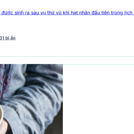
 sau vụ thử vũ khí hạt nhân đầu tiên trong lịch sử
Bí ẩn về c
01 bí ẩn
vũ trụ
242 bài viết
Y học - Sức khỏe
202 bài viết
Thế giới 