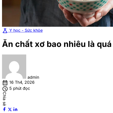
science
Y học - Sức khỏe
Ăn chất xơ bao nhiêu là quá
admin
calendar_month
16 Th4, 2026
schedule
5 phút đọc
Chia sẻ