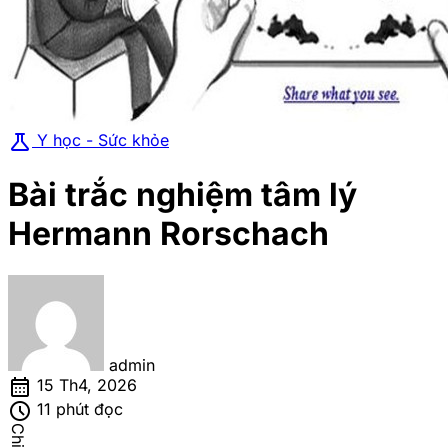
science
Y học - Sức khỏe
Bài trắc nghiệm tâm lý
Hermann Rorschach
admin
calendar_month
15 Th4, 2026
schedule
11 phút đọc