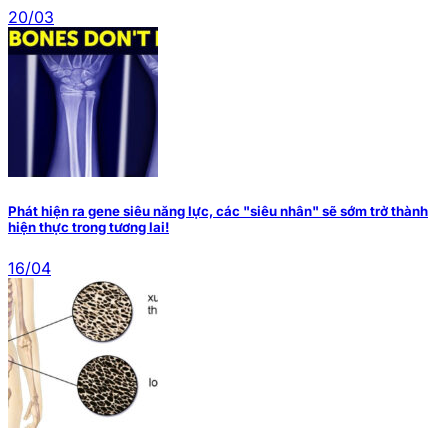
20/03
Phát hiện ra gene siêu năng lực, các "siêu nhân" sẽ sớm trở thành
hiện thực trong tương lai!
16/04