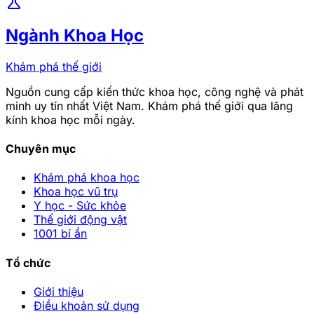
science
Ngành Khoa Học
Khám phá thế giới
Nguồn cung cấp kiến thức khoa học, công nghệ và phát
minh uy tín nhất Việt Nam. Khám phá thế giới qua lăng
kính khoa học mỗi ngày.
Chuyên mục
Khám phá khoa học
Khoa học vũ trụ
Y học - Sức khỏe
Thế giới động vật
1001 bí ẩn
Tổ chức
Giới thiệu
Điều khoản sử dụng