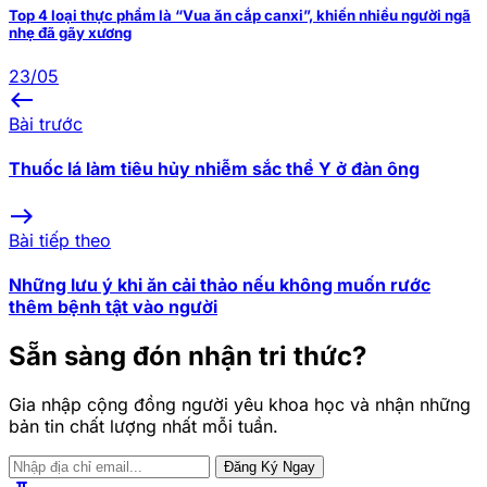
Top 4 loại thực phẩm là “Vua ăn cắp canxi”, khiến nhiều người ngã
nhẹ đã gãy xương
23/05
west
Bài trước
Thuốc lá làm tiêu hủy nhiễm sắc thể Y ở đàn ông
east
Bài tiếp theo
Những lưu ý khi ăn cải thảo nếu không muốn rước
thêm bệnh tật vào người
Sẵn sàng đón nhận tri thức?
Gia nhập cộng đồng người yêu khoa học và nhận những
bản tin chất lượng nhất mỗi tuần.
Đăng Ký Ngay