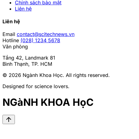
Chính sách bảo mật
Liên hệ
Liên hệ
Email
contact@scitechnews.vn
Hotline
(028) 1234 5678
Văn phòng
Tầng 42, Landmark 81
Bình Thạnh, TP. HCM
© 2026
Ngành Khoa Học
. All rights reserved.
Designed for science lovers.
NGàNH KHOA HọC
arrow_upward