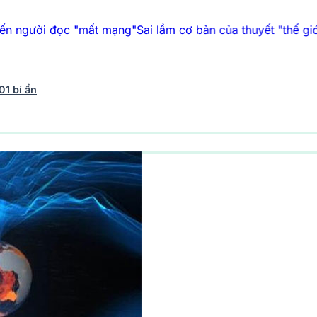
ọc "mất mạng"
Sai lầm cơ bản của thuyết "thế giới giả lập"
Vụ
01 bí ẩn
vũ trụ
242 bài viết
Y học - Sức khỏe
202 bài viết
Thế giới 