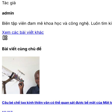
Tác giả
admin
Biên tập viên đam mê khoa học và công nghệ. Luôn tìm ki
Xem các bài viết khác
auto_awesome_mosaic
Bài viết cùng chủ đề
Cậu bé chế tạo kính thiên văn có thể quan sát được bề mặt của Mặt tr