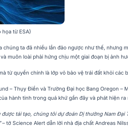
ồ họa từ ESA)
a chúng ta đã nhiều lần đảo ngược như thế, nhưng mộ
i và muôn loài phải hứng chịu một giai đoạn bị ảnh h
à từ quyển chính là lớp vỏ bảo vệ trái đất khỏi các b
Lund – Thụy Điển và Trường Đại học Bang Oregon – M
của hành tinh trong quá khứ gần đây và phát hiện ra
 được tái tạo, chúng tôi dự đoán Dị thường Nam Đại
”
– tờ Science Alert dẫn lời nhà địa chất Andreas Nils