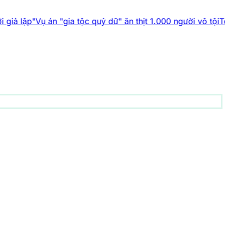
 án "gia tộc quỷ dữ" ăn thịt 1.000 người vô tội
Top 5 phát mi
động vật
156 bài viết
1001 bí ẩn
94 bài viết
Công nghệ
83