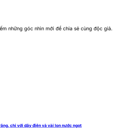
ếm những góc nhìn mới để chia sẻ cùng độc giả.
ăng, chỉ với dây điện và vài lon nước ngọt