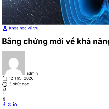
science
Khoa học vũ trụ
Bằng chứng mới về khả năng
admin
calendar_month
12 Th5, 2026
schedule
3 phút đọc
Chia sẻ