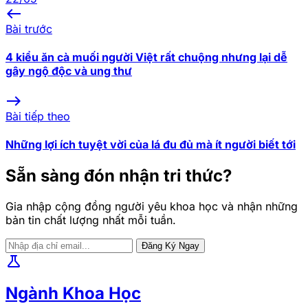
west
Bài trước
4 kiểu ăn cà muối người Việt rất chuộng nhưng lại dễ
gây ngộ độc và ung thư
east
Bài tiếp theo
Những lợi ích tuyệt vời của lá đu đủ mà ít người biết tới
Sẵn sàng đón nhận tri thức?
Gia nhập cộng đồng người yêu khoa học và nhận những
bản tin chất lượng nhất mỗi tuần.
Đăng Ký Ngay
science
Ngành Khoa Học