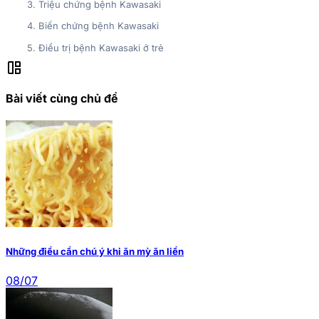
3. Triệu chứng bệnh Kawasaki
4. Biến chứng bệnh Kawasaki
5. Điều trị bệnh Kawasaki ở trẻ
auto_awesome_mosaic
Bài viết cùng chủ đề
Những điều cần chú ý khi ăn mỳ ăn liền
08/07