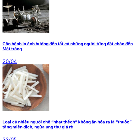
Căn bệnh lạ ảnh hưởng đến tất cả những người từng đặt chân đến
Mặt trăng
20/04
Loại củ nhiều người chê “nhạt thếch” không ăn hóa ra là “thuốc”
tăng miễn dịch, ngừa ung thư giá rẻ
22/05