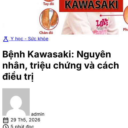
science
Y học - Sức khỏe
Bệnh Kawasaki: Nguyên
nhân, triệu chứng và cách
điều trị
admin
calendar_month
29 Th5, 2026
schedule
5 phút đọc