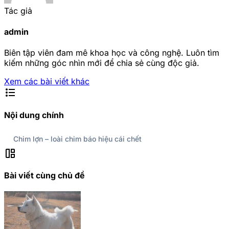
Tác giả
admin
Biên tập viên đam mê khoa học và công nghệ. Luôn tìm
kiếm những góc nhìn mới để chia sẻ cùng độc giả.
Xem các bài viết khác
format_list_bulleted
Nội dung chính
Chim lợn – loài chim báo hiệu cái chết
auto_awesome_mosaic
Bài viết cùng chủ đề