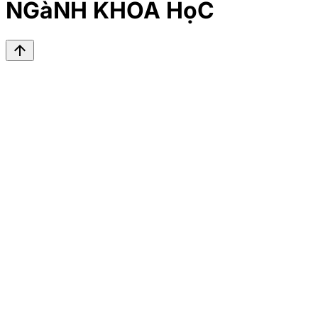
NGàNH KHOA HọC
arrow_upward