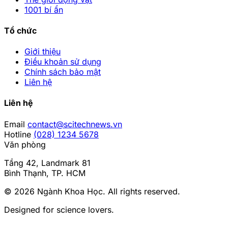
1001 bí ẩn
Tổ chức
Giới thiệu
Điều khoản sử dụng
Chính sách bảo mật
Liên hệ
Liên hệ
Email
contact@scitechnews.vn
Hotline
(028) 1234 5678
Văn phòng
Tầng 42, Landmark 81
Bình Thạnh, TP. HCM
© 2026
Ngành Khoa Học
. All rights reserved.
Designed for science lovers.