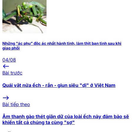
Những "ác phụ" độc ác nhất hành tinh, làm thịt bạn tình sau khi
giao phối
04/08
west
Bài trước
Quái vật nửa ếch - rắn - giun siêu "dị" ở Việt Nam
east
Bài tiếp theo
Âm thanh gào thét giận dữ của loài ếch này đảm bảo sẽ
khiến tất cả chúng ta cùng "sợ"