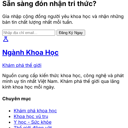
Sẵn sàng đón nhận tri thức?
Gia nhập cộng đồng người yêu khoa học và nhận những
bản tin chất lượng nhất mỗi tuần.
Đăng Ký Ngay
science
Ngành Khoa Học
Khám phá thế giới
Nguồn cung cấp kiến thức khoa học, công nghệ và phát
minh uy tín nhất Việt Nam. Khám phá thế giới qua lăng
kính khoa học mỗi ngày.
Chuyên mục
Khám phá khoa học
Khoa học vũ trụ
Y học - Sức khỏe
Thế giới động vật