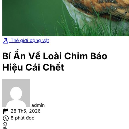
science
Thế giới động vật
Bí Ẩn Về Loài Chim Báo
Hiệu Cái Chết
admin
calendar_month
28 Th5, 2026
schedule
8 phút đọc