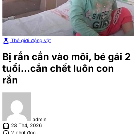
science
Thế giới động vật
Bị rắn cắn vào môi, bé gái 2
tuổi…cắn chết luôn con
rắn
admin
calendar_month
28 Th4, 2026
schedule
2 phút đọc