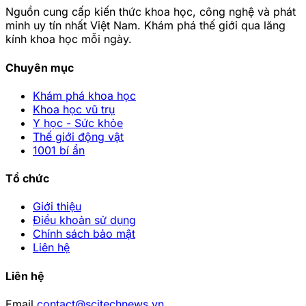
Nguồn cung cấp kiến thức khoa học, công nghệ và phát
minh uy tín nhất Việt Nam. Khám phá thế giới qua lăng
kính khoa học mỗi ngày.
Chuyên mục
Khám phá khoa học
Khoa học vũ trụ
Y học - Sức khỏe
Thế giới động vật
1001 bí ẩn
Tổ chức
Giới thiệu
Điều khoản sử dụng
Chính sách bảo mật
Liên hệ
Liên hệ
Email
contact@scitechnews.vn