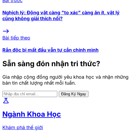
Bài trước
Nghịch lý: Động vật càng "to xác" càng ăn ít, vật lý
cũng không giải thích nổi?
east
Bài tiếp theo
Rắn độc bị mất đầu vẫn tự cắn chính mình
Sẵn sàng đón nhận tri thức?
Gia nhập cộng đồng người yêu khoa học và nhận những
bản tin chất lượng nhất mỗi tuần.
Đăng Ký Ngay
science
Ngành Khoa Học
Khám phá thế giới