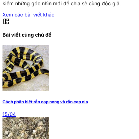
kiếm những góc nhìn mới để chia sẻ cùng độc giả.
Xem các bài viết khác
auto_awesome_mosaic
Bài viết cùng chủ đề
Cách phân biệt rắn cạp nong và rắn cạp nia
15/04