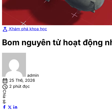
science
Khám phá khoa học
Bom nguyên tử hoạt động n
admin
calendar_month
25 Th6, 2026
schedule
2 phút đọc
Chia sẻ