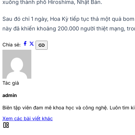
xuống thành phố Hiroshima, Nhật Bản.
Sau đó chỉ 1 ngày, Hoa Kỳ tiếp tục thả một quả bom
này đã khiến khoảng 200.000 người thiệt mạng, tro
link
Chia sẻ:
Tác giả
admin
Biên tập viên đam mê khoa học và công nghệ. Luôn tìm ki
Xem các bài viết khác
auto_awesome_mosaic