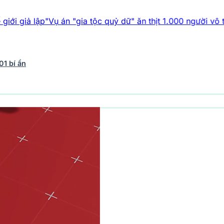
lập"
Vụ án "gia tộc quỷ dữ" ăn thịt 1.000 người vô tội
Top 5 p
01 bí ẩn
vũ trụ
242 bài viết
Y học - Sức khỏe
202 bài viết
Thế giới 