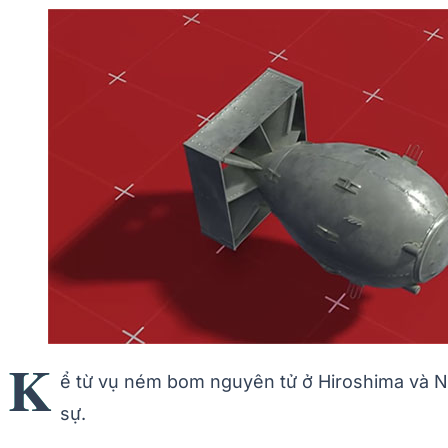
K
ể từ vụ ném bom nguyên tử ở Hiroshima và N
sự.