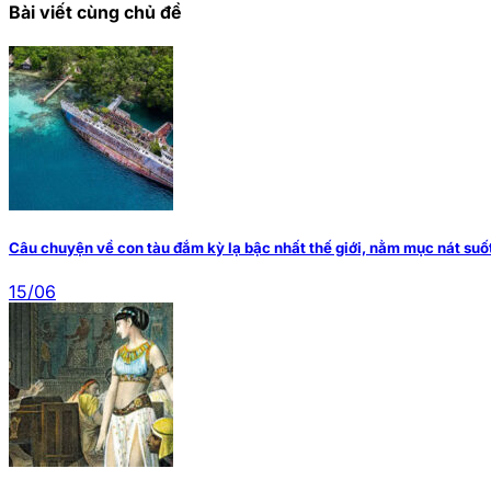
Bài viết cùng chủ đề
Câu chuyện về con tàu đắm kỳ lạ bậc nhất thế giới, nằm mục nát suố
15/06