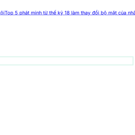
hát minh từ thế kỷ 18 làm thay đổi bộ mặt của nhân loại
Bí 
động vật
156 bài viết
1001 bí ẩn
93 bài viết
Công nghệ
83