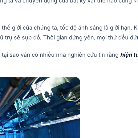
ng ta và chuyển động của bất kỳ vật thể nào cũng k
thế giới của chúng ta, tốc độ ánh sáng là giới hạn.
ũ trụ sẽ sụp đổ; Thời gian đứng yên, mọi thứ đều đứ
, tại sao vẫn có nhiều nhà nghiên cứu tin rằng
hiện t