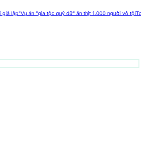
"gia tộc quỷ dữ" ăn thịt 1.000 người vô tội
Top 5 phát minh t
động vật
156 bài viết
1001 bí ẩn
94 bài viết
Công nghệ
83