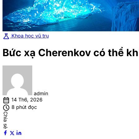
science
Khoa học vũ trụ
Bức xạ Cherenkov có thể kh
admin
calendar_month
14 Th6, 2026
schedule
8 phút đọc
Chia sẻ