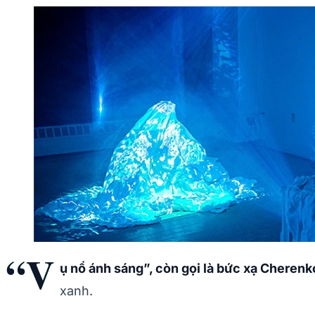
“V
ụ nổ ánh sáng”, còn gọi là bức xạ Cheren
xanh.