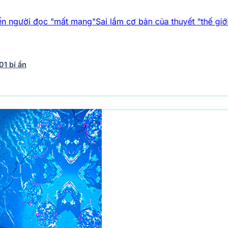
"mất mạng"
Sai lầm cơ bản của thuyết "thế giới giả lập"
Vụ án 
01 bí ẩn
vũ trụ
242 bài viết
Y học - Sức khỏe
202 bài viết
Thế giới 