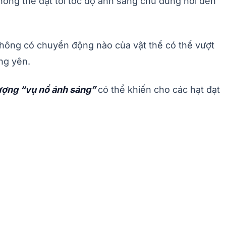
hông thể đạt tới tốc độ ánh sáng chứ đừng nói đến
 Không có chuyển động nào của vật thể có thể vượt
ng yên.
ượng “vụ nổ ánh sáng”
có thể khiến cho các hạt đạt