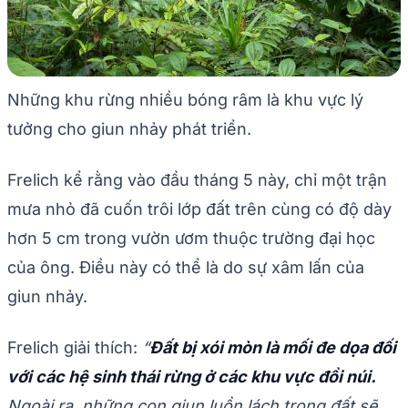
Những khu rừng nhiều bóng râm là khu vực lý
tưởng cho giun nhảy phát triển.
Frelich kể rằng vào đầu tháng 5 này, chỉ một trận
mưa nhỏ đã cuốn trôi lớp đất trên cùng có độ dày
hơn 5 cm trong vườn ươm thuộc trường đại học
của ông. Điều này có thể là do sự xâm lấn của
giun nhảy.
Frelich giải thích:
“
Đất bị xói mòn là mối đe dọa đối
với các hệ sinh thái rừng ở các khu vực đồi núi.
Ngoài ra, những con giun luồn lách trong đất sẽ