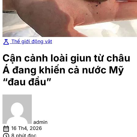
science
Thế giới động vật
Cận cảnh loài giun từ châu
Á đang khiến cả nước Mỹ
“đau đầu”
admin
calendar_month
16 Th4, 2026
schedule
8 phút đọc