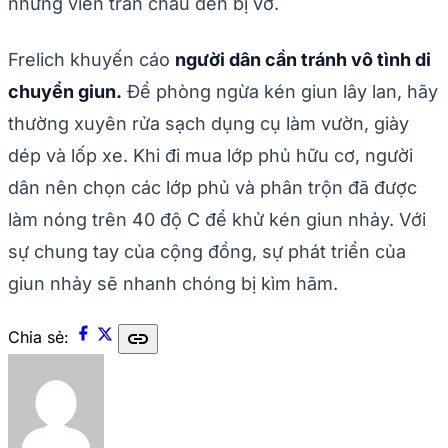
những viên trân châu đen bị vỡ.
Frelich khuyến cáo
người dân cần tránh vô tình di
chuyển giun.
Để phòng ngừa kén giun lây lan, hãy
thường xuyên rửa sạch dụng cụ làm vườn, giày
dép và lốp xe. Khi đi mua lớp phủ hữu cơ, người
dân nên chọn các lớp phủ và phân trộn đã được
làm nóng trên 40 độ C để khử kén giun nhảy. Với
sự chung tay của cộng đồng, sự phát triển của
giun nhảy sẽ nhanh chóng bị kìm hãm.
link
Chia sẻ: