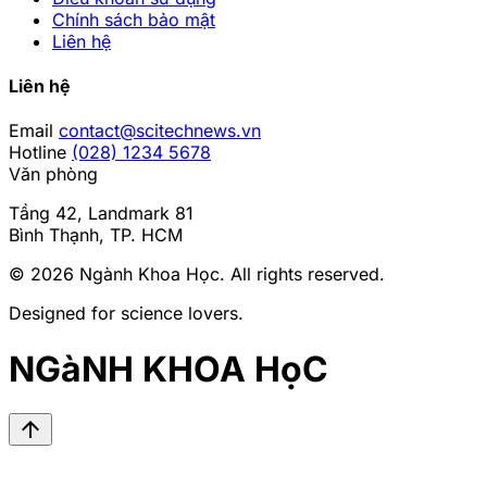
Chính sách bảo mật
Liên hệ
Liên hệ
Email
contact@scitechnews.vn
Hotline
(028) 1234 5678
Văn phòng
Tầng 42, Landmark 81
Bình Thạnh, TP. HCM
© 2026
Ngành Khoa Học
. All rights reserved.
Designed for science lovers.
NGàNH KHOA HọC
arrow_upward