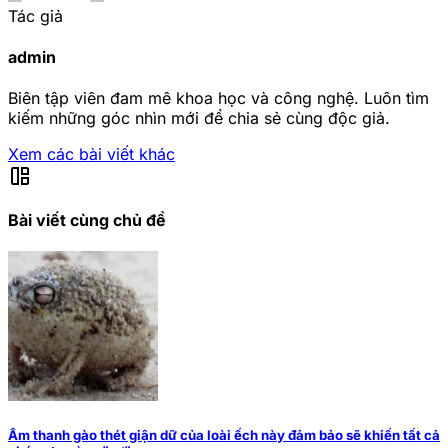
Tác giả
admin
Biên tập viên đam mê khoa học và công nghệ. Luôn tìm
kiếm những góc nhìn mới để chia sẻ cùng độc giả.
Xem các bài viết khác
auto_awesome_mosaic
Bài viết cùng chủ đề
Âm thanh gào thét giận dữ của loài ếch này đảm bảo sẽ khiến tất cả