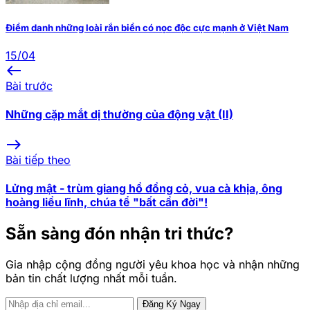
Điểm danh những loài rắn biển có nọc độc cực mạnh ở Việt Nam
15/04
west
Bài trước
Những cặp mắt dị thường của động vật (II)
east
Bài tiếp theo
Lửng mật - trùm giang hồ đồng cỏ, vua cà khịa, ông
hoàng liều lĩnh, chúa tể "bất cần đời"!
Sẵn sàng đón nhận tri thức?
Gia nhập cộng đồng người yêu khoa học và nhận những
bản tin chất lượng nhất mỗi tuần.
Đăng Ký Ngay