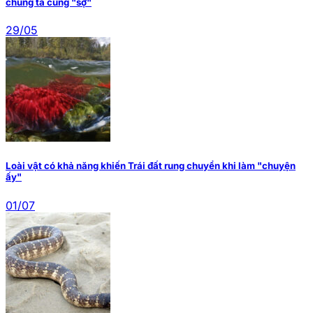
chúng ta cùng "sợ"
29/05
Loài vật có khả năng khiến Trái đất rung chuyển khi làm "chuyện
ấy"
01/07