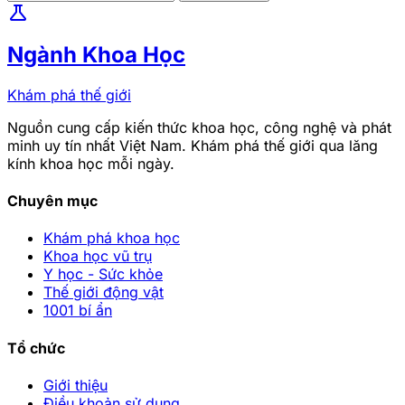
science
Ngành Khoa Học
Khám phá thế giới
Nguồn cung cấp kiến thức khoa học, công nghệ và phát
minh uy tín nhất Việt Nam. Khám phá thế giới qua lăng
kính khoa học mỗi ngày.
Chuyên mục
Khám phá khoa học
Khoa học vũ trụ
Y học - Sức khỏe
Thế giới động vật
1001 bí ẩn
Tổ chức
Giới thiệu
Điều khoản sử dụng