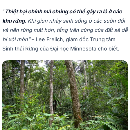
“
Thiệt hại chính mà chúng có thể gây ra là ở các
khu rừng
. Khi giun nhảy sinh sống ở các sườn đồi
và nền rừng mát hơn, tầng trên cùng của đất sẽ dễ
bị xói mòn”
– Lee Frelich, giám đốc Trung tâm
Sinh thái Rừng của Đại học Minnesota cho biết.