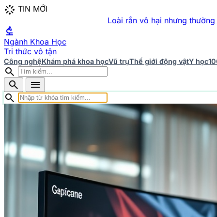
stream
TIN MỚI
Loài rắn vô hại nhưng thường bị hiểu lầm là cực độ
biotech
Ngành Khoa Học
Tri thức vô tận
Công nghệ
Khám phá khoa học
Vũ trụ
Thế giới động vật
Y học
10
search
search
menu
search
Chuyên mục Khoa học
home
Trang chủ
Khám phá khoa học
427 bài viết
Khoa học 
bài viết