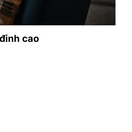
 đỉnh cao