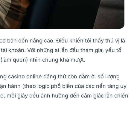
ơ bản đến nâng cao. Điều khiến tôi thấy thú vị là
tài khoản. Với những ai lần đầu tham gia, yếu tố
 (làm quen) nhìn chung khá mượt.
òng casino online đáng thử còn nằm ở: số lượng
 vận hành (theo logic phổ biến của các nền tảng uy
ine, mỗi giây đều ảnh hưởng đến cảm giác lẫn chiến