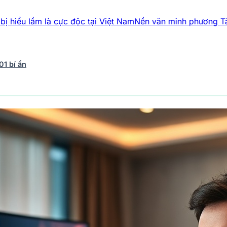
c tại Việt Nam
Nền văn minh phương Tây nào từng "chạm tr
01 bí ẩn
vũ trụ
243 bài viết
Y học - Sức khỏe
203 bài viết
Thế giới 