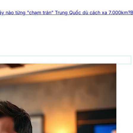
án" Trung Quốc dù cách xa 7.000km?
Bí ẩn về con ngựa biế
động vật
158 bài viết
1001 bí ẩn
94 bài viết
Công nghệ
83