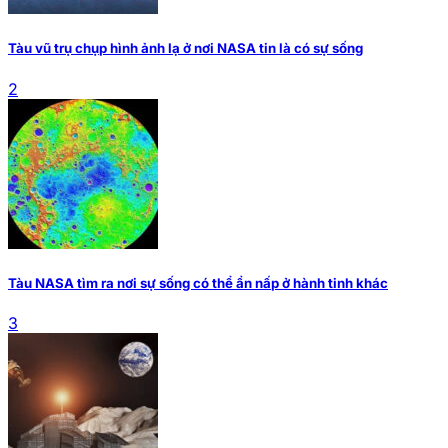
Tàu vũ trụ chụp hình ảnh lạ ở nơi NASA tin là có sự sống
2
Tàu NASA tìm ra nơi sự sống có thể ẩn nấp ở hành tinh khác
3