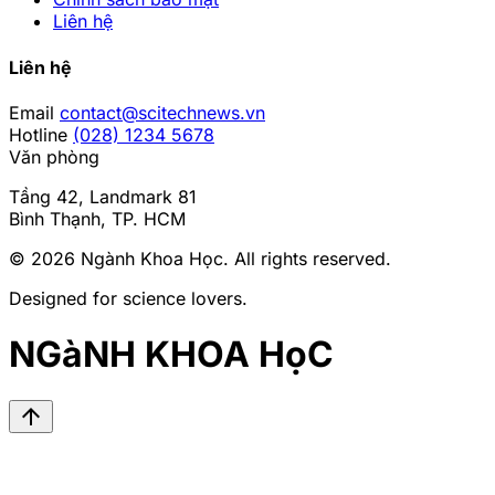
Liên hệ
Liên hệ
Email
contact@scitechnews.vn
Hotline
(028) 1234 5678
Văn phòng
Tầng 42, Landmark 81
Bình Thạnh, TP. HCM
© 2026
Ngành Khoa Học
. All rights reserved.
Designed for science lovers.
NGàNH KHOA HọC
arrow_upward