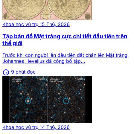
Khoa học vũ trụ
15 Th6, 2026
Tập bản đồ Mặt trăng cực chi tiết đầu tiên trên
thế giới
Trước khi con người lần đầu tiên đặt chân lên Mặt trăng,
Johannes Hevelius đã công bố tập...
schedule
9 phút đọc
Khoa học vũ trụ
14 Th6, 2026