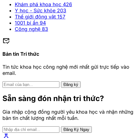
Khám phá khoa học
426
Y học - Sức khỏe
203
Thế giới động vật
157
1001 bí ẩn
94
Công nghệ
83
mark_email_read
Bản tin Tri thức
Tin tức khoa học công nghệ mới nhất gửi trực tiếp vào
email.
Đăng ký
Sẵn sàng đón nhận tri thức?
Gia nhập cộng đồng người yêu khoa học và nhận những
bản tin chất lượng nhất mỗi tuần.
Đăng Ký Ngay
science