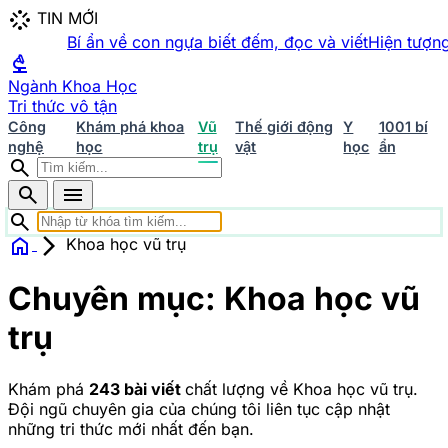
stream
TIN MỚI
Bí ẩn về con ngựa biết đếm, đọc và viết
Hiện tượng kỳ
biotech
Ngành Khoa Học
Tri thức vô tận
Công
Khám phá khoa
Vũ
Thế giới động
Y
1001 bí
nghệ
học
trụ
vật
học
ẩn
search
search
menu
search
home
arrow_forward_ios
Khoa học vũ trụ
Chuyên mục Khoa học
Chuyên mục:
Khoa học vũ
home
Trang chủ
Khám phá khoa học
426 bài viết
Khoa học
vũ trụ
trụ
243 bài viết
Y học - Sức khỏe
203 bài viết
Thế
giới động vật
157 bài viết
1001 bí ẩn
94 bài viết
Công
nghệ
83 bài viết
Khám phá
243 bài viết
chất lượng về Khoa học vũ trụ.
Đội ngũ chuyên gia của chúng tôi liên tục cập nhật
những tri thức mới nhất đến bạn.