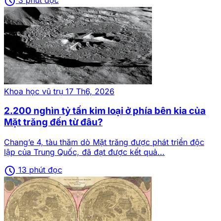
schedule
Khoa học vũ trụ
17 Th6, 2026
2.200 nghìn tỷ tấn kim loại ở phía bên kia của
Mặt trăng đến từ đâu?
Chang’e 4, tàu thăm dò Mặt trăng được phát triển độc
lập của Trung Quốc, đã đạt được kết quả...
schedule
13 phút đọc