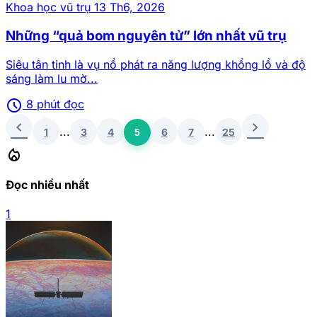
Khoa học vũ trụ
13 Th6, 2026
Những “quả bom nguyên tử” lớn nhất vũ trụ
Siêu tân tinh là vụ nổ phát ra năng lượng khổng lồ và độ
sáng làm lu mờ...
schedule
8 phút đọc
chevron_left
chevron_right
...
...
1
3
4
6
7
25
5
local_fire_department
Đọc nhiều nhất
1