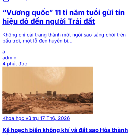
“Vương quốc” 11 tỉ năm tuổi gửi tín
hiệu đỏ đến người Trái đất
Không chỉ cải trang thành một ngôi sao sáng chói trên
bầu trời, một lỗ đen huyền bí...
a
admin
4 phút đọc
Khoa học vũ trụ
17 Th6, 2026
Kế hoạch biến không khí và đất sao Hỏa thành