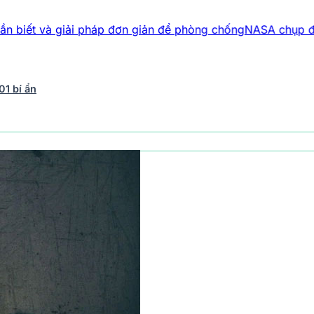
giải pháp đơn giản để phòng chống
NASA chụp được “tương l
01 bí ẩn
vũ trụ
243 bài viết
Y học - Sức khỏe
203 bài viết
Thế giới 