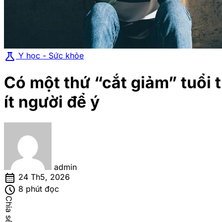
science
Y học - Sức khỏe
Có một thứ “cắt giảm” tuổi 
ít người để ý
admin
calendar_month
24 Th5, 2026
schedule
8 phút đọc
Chia sẻ