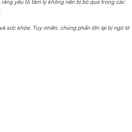
rằng yếu tố tâm lý không nên bị bỏ qua trong các
.
à sức khỏe. Tuy nhiên, chúng phần lớn lại bị ngó lơ