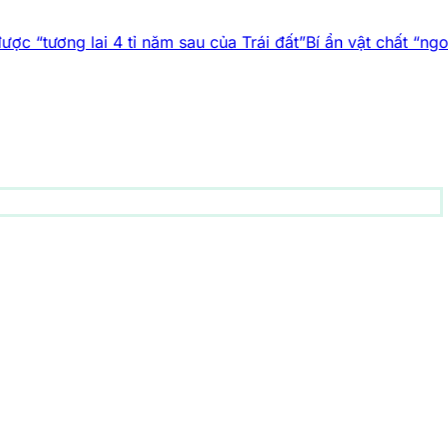
ai 4 tỉ năm sau của Trái đất”
Bí ẩn vật chất “ngoài Trái đất”
động vật
156 bài viết
1001 bí ẩn
94 bài viết
Công nghệ
83