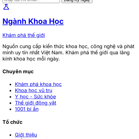
science
Ngành Khoa Học
Khám phá thế giới
Nguồn cung cấp kiến thức khoa học, công nghệ và phát
minh uy tín nhất Việt Nam. Khám phá thế giới qua lăng
kính khoa học mỗi ngày.
Chuyên mục
Khám phá khoa học
Khoa học vũ trụ
Y học - Sức khỏe
Thế giới động vật
1001 bí ẩn
Tổ chức
Giới thiệu