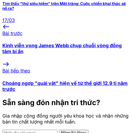
Tìm thấy "thứ siêu hiếm" trên Mặt trăng: Cuộc chiến khai thác sẽ
nổ ra?
17/03
west
Bài trước
Kính viễn vọng James Webb chụp chuỗi vòng đồng
tâm bí ẩn
east
Bài tiếp theo
Choáng ngợp "quái vật" hiện về từ thế giới 12,9 tỉ năm
trước
Sẵn sàng đón nhận tri thức?
Gia nhập cộng đồng người yêu khoa học và nhận những
bản tin chất lượng nhất mỗi tuần.
Đăng Ký Ngay