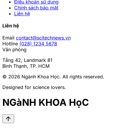
Điều khoản sử dụng
Chính sách bảo mật
Liên hệ
Liên hệ
Email
contact@scitechnews.vn
Hotline
(028) 1234 5678
Văn phòng
Tầng 42, Landmark 81
Bình Thạnh, TP. HCM
© 2026
Ngành Khoa Học
. All rights reserved.
Designed for science lovers.
NGàNH KHOA HọC
arrow_upward