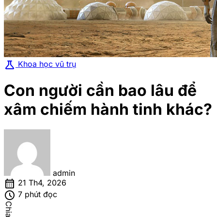
science
Khoa học vũ trụ
Con người cần bao lâu để
xâm chiếm hành tinh khác?
admin
calendar_month
21 Th4, 2026
schedule
7 phút đọc
Chia sẻ