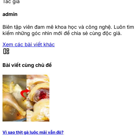
Tác giả
admin
Biên tập viên đam mê khoa học và công nghệ. Luôn tìm
kiếm những góc nhìn mới để chia sẻ cùng độc giả.
Xem các bài viết khác
auto_awesome_mosaic
Bài viết cùng chủ đề
Vì sao thịt gà luộc mãi vẫn đỏ?