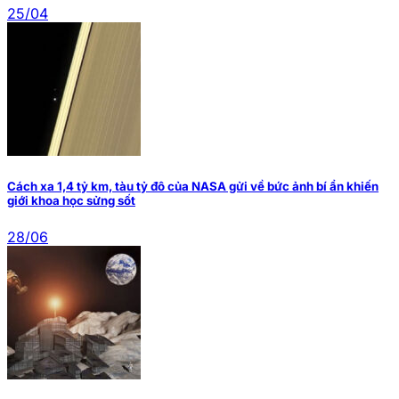
25/04
Cách xa 1,4 tỷ km, tàu tỷ đô của NASA gửi về bức ảnh bí ẩn khiến
giới khoa học sửng sốt
28/06