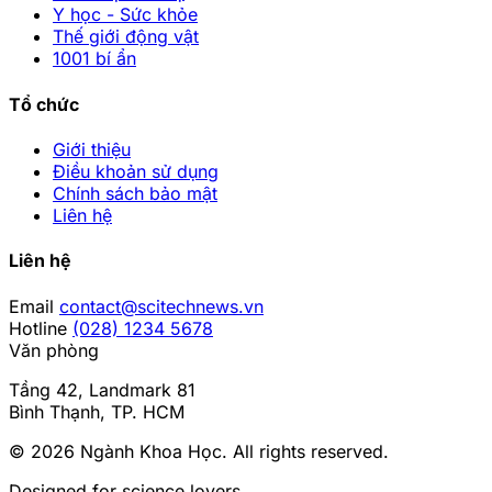
Y học - Sức khỏe
Thế giới động vật
1001 bí ẩn
Tổ chức
Giới thiệu
Điều khoản sử dụng
Chính sách bảo mật
Liên hệ
Liên hệ
Email
contact@scitechnews.vn
Hotline
(028) 1234 5678
Văn phòng
Tầng 42, Landmark 81
Bình Thạnh, TP. HCM
© 2026
Ngành Khoa Học
. All rights reserved.
Designed for science lovers.