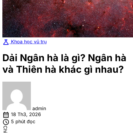
science
Khoa học vũ trụ
Dải Ngân hà là gì? Ngân hà
và Thiên hà khác gì nhau?
admin
calendar_month
18 Th3, 2026
schedule
5 phút đọc