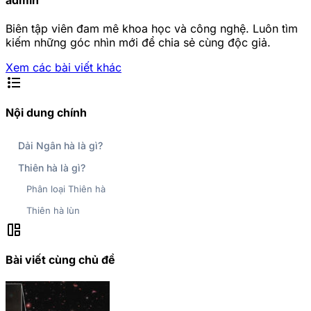
Biên tập viên đam mê khoa học và công nghệ. Luôn tìm
kiếm những góc nhìn mới để chia sẻ cùng độc giả.
Xem các bài viết khác
format_list_bulleted
Nội dung chính
Dải Ngân hà là gì?
Thiên hà là gì?
Phân loại Thiên hà
Thiên hà lùn
auto_awesome_mosaic
Bài viết cùng chủ đề