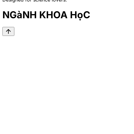
NGàNH KHOA HọC
arrow_upward