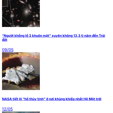
“Người khổng lồ 3 khuôn mặt” xuyên không 13,3 tỉ năm đến Trái
đất
09/05
NASA tiết lộ “hồ thủy tinh” ở nơi khủng khiếp nhất Hệ Mặt trời
12/05