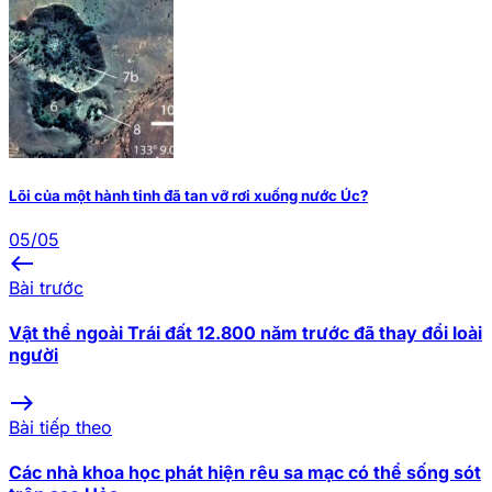
Lõi của một hành tinh đã tan vỡ rơi xuống nước Úc?
05/05
west
Bài trước
Vật thể ngoài Trái đất 12.800 năm trước đã thay đổi loài
người
east
Bài tiếp theo
Các nhà khoa học phát hiện rêu sa mạc có thể sống sót