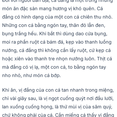
Đối với người bản địa, cá đắng là một trong những
món ăn đặc sản mang hương vị khó quên. Cá
đắng có hình dạng của một con cá chiên thu nhỏ.
Những con cá bằng ngón tay, thân đỏ lẫn đen,
bụng trắng hếu. Khi bắt thì dùng dao cứa bụng,
moi ra phần ruột cá bám đá, kẹp vào thanh luồng
nướng, cá đắng thì không cần lấy ruột, cứ kẹp cá
hoặc xiên vào thanh tre nhọn nướng luôn. Thịt cá
mà đắng có vị lạ, một con cá, to bằng ngón tay
nho nhỏ, như món cá bớp.
Khi ăn, vị đắng của con cá tan nhanh trong miệng,
chỉ vài giây sau, là vị ngọt cuống quýt nơi đầu lưỡi,
lan xuống cuống họng, là thứ mùi vị của sâm quý,
chứ không phải của cá. Cắn miếng cá thấy vị đắng