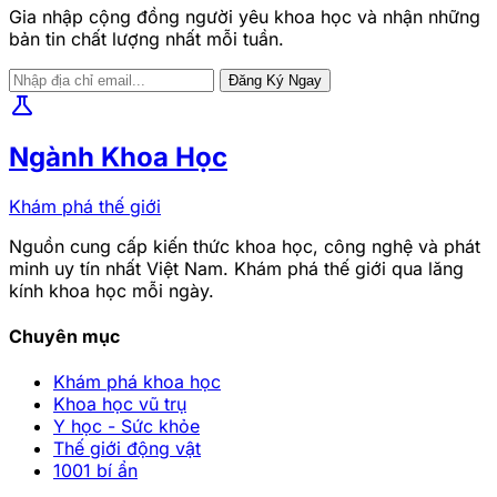
Gia nhập cộng đồng người yêu khoa học và nhận những
bản tin chất lượng nhất mỗi tuần.
Đăng Ký Ngay
science
Ngành Khoa Học
Khám phá thế giới
Nguồn cung cấp kiến thức khoa học, công nghệ và phát
minh uy tín nhất Việt Nam. Khám phá thế giới qua lăng
kính khoa học mỗi ngày.
Chuyên mục
Khám phá khoa học
Khoa học vũ trụ
Y học - Sức khỏe
Thế giới động vật
1001 bí ẩn