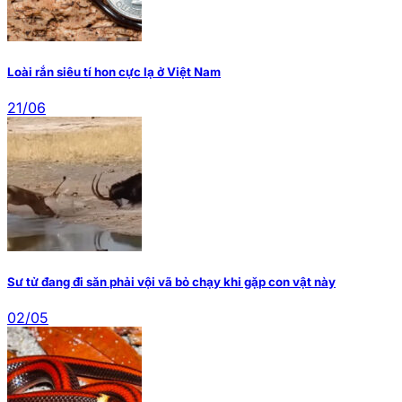
Loài rắn siêu tí hon cực lạ ở Việt Nam
21/06
Sư tử đang đi săn phải vội vã bỏ chạy khi gặp con vật này
02/05