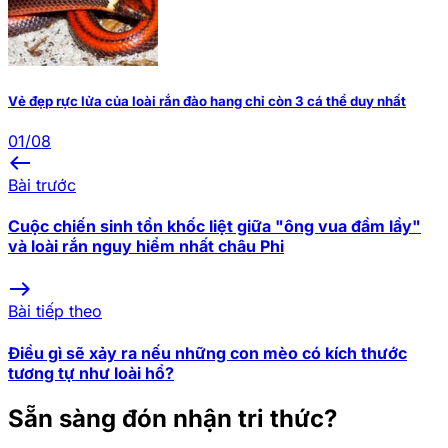
Vẻ đẹp rực lửa của loài rắn đào hang chỉ còn 3 cá thể duy nhất
01/08
west
Bài trước
Cuộc chiến sinh tồn khốc liệt giữa "ông vua đầm lầy"
và loài rắn nguy hiểm nhất châu Phi
east
Bài tiếp theo
Điều gì sẽ xảy ra nếu những con mèo có kích thước
tương tự như loài hổ?
Sẵn sàng đón nhận tri thức?