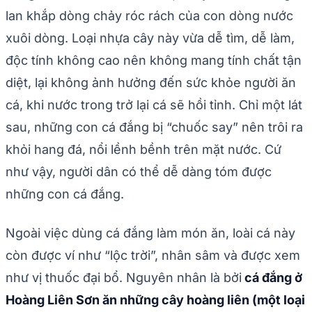
lan khắp dòng chảy róc rách của con dòng nước
xuôi dòng. Loại nhựa cây này vừa dễ tìm, dễ làm,
độc tính không cao nên không mang tính chất tận
diệt, lại không ảnh hưởng đến sức khỏe người ăn
cá, khi nước trong trở lại cá sẽ hồi tỉnh. Chỉ một lát
sau, những con cá đắng bị “chuốc say” nên trôi ra
khỏi hang đá, nổi lềnh bềnh trên mặt nước. Cứ
như vậy, người dân có thể dễ dàng tóm được
những con cá đắng.
Ngoài việc dùng cá đắng làm món ăn, loài cá này
còn được ví như “lộc trời”, nhân sâm và được xem
như vị thuốc đại bổ. Nguyên nhân là bởi
cá đắng ở
Hoàng Liên Sơn ăn những cây hoàng liên (một loại