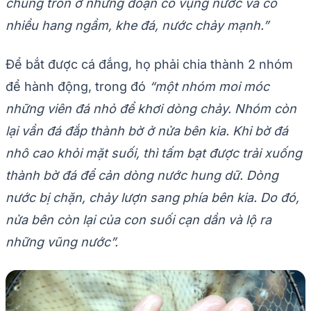
chúng trốn ở những đoạn có vụng nước và có
nhiều hang ngầm, khe đá, nước chảy mạnh.”
Để bắt được cá đắng, họ phải chia thành 2 nhóm
để hành động, trong đó
“một nhóm moi móc
những viên đá nhỏ để khơi dòng chảy. Nhóm còn
lại vần đá đắp thành bờ ở nửa bên kia. Khi bờ đá
nhô cao khỏi mặt suối, thì tấm bạt được trải xuống
thành bờ đá để cản dòng nước hung dữ. Dòng
nước bị chặn, chảy lượn sang phía bên kia. Do đó,
nửa bên còn lại của con suối cạn dần và lộ ra
những vũng nước”.