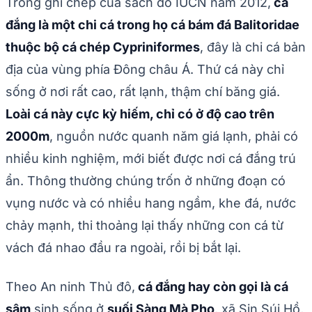
Trong ghi chép của sách đỏ IUCN năm 2012,
cá
đắng là một chi cá trong họ cá bám đá Balitoridae
thuộc bộ cá chép Cypriniformes
, đây là chi cá bản
địa của vùng phía Đông châu Á. Thứ cá này chỉ
sống ở nơi rất cao, rất lạnh, thậm chí băng giá.
Loài cá này cực kỳ hiếm, chỉ có ở độ cao trên
2000m
, nguồn nước quanh năm giá lạnh, phải có
nhiều kinh nghiệm, mới biết được nơi cá đắng trú
ẩn. Thông thường chúng trốn ở những đoạn có
vụng nước và có nhiều hang ngầm, khe đá, nước
chảy mạnh, thi thoảng lại thấy những con cá từ
vách đá nhao đầu ra ngoài, rồi bị bắt lại.
Theo An ninh Thủ đô,
cá đắng hay còn gọi là cá
sâm
sinh sống ở
suối Sàng Mà Pho
, xã Sin Súi Hồ,