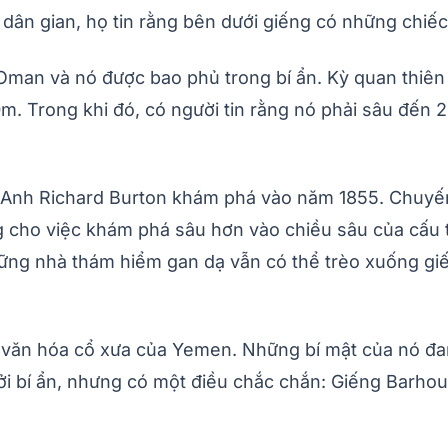
 dân gian, họ tin rằng bên dưới giếng có những chiếc
i Oman và nó được bao phủ trong bí ẩn. Kỳ quan thi
. Trong khi đó, có người tin rằng nó phải sâu đến 
Anh Richard Burton khám phá vào năm 1855. Chuyến t
 cho việc khám phá sâu hơn vào chiều sâu của cấu tr
ng nhà thám hiểm gan dạ vẫn có thể trèo xuống giế
và văn hóa cổ xưa của Yemen. Những bí mật của nó đa
i bí ẩn, nhưng có một điều chắc chắn: Giếng Barhou