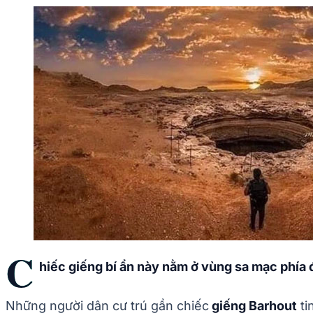
C
hiếc giếng bí ẩn này nằm ở vùng sa mạc phía đ
Những người dân cư trú gần chiếc
giếng Barhout
ti