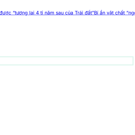
4 tỉ năm sau của Trái đất”
Bí ẩn vật chất “ngoài Trái đất” đ
động vật
156 bài viết
1001 bí ẩn
94 bài viết
Công nghệ
83