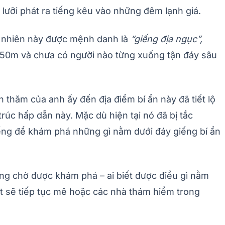
 lưỡi phát ra tiếng kêu vào những đêm lạnh giá.
ên nhiên này được mệnh danh là
“giếng địa ngục”,
250m và chưa có người nào từng xuống tận đáy sâu
hăm của anh ấy đến địa điểm bí ẩn này đã tiết lộ
úc hấp dẫn này. Mặc dù hiện tại nó đã bị tắc
ng để khám phá những gì nằm dưới đáy giếng bí ẩn
ng chờ được khám phá – ai biết được điều gì nằm
t sẽ tiếp tục mê hoặc các nhà thám hiểm trong