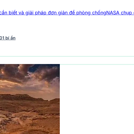
ải pháp đơn giản để phòng chống
NASA chụp được “tương lai 
01 bí ẩn
vũ trụ
243 bài viết
Y học - Sức khỏe
203 bài viết
Thế giới 