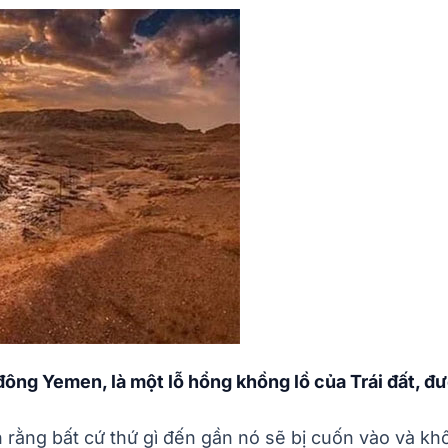
ông Yemen, là một lỗ hổng khồng lồ của Trái đất, đượ
n rằng bất cứ thứ gì đến gần nó sẽ bị cuốn vào và khô