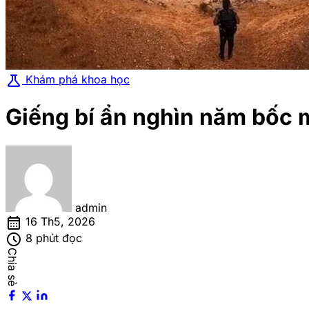
science
Khám phá khoa học
Giếng bí ẩn nghìn năm bốc 
admin
calendar_month
16 Th5, 2026
schedule
8 phút đọc
Chia sẻ