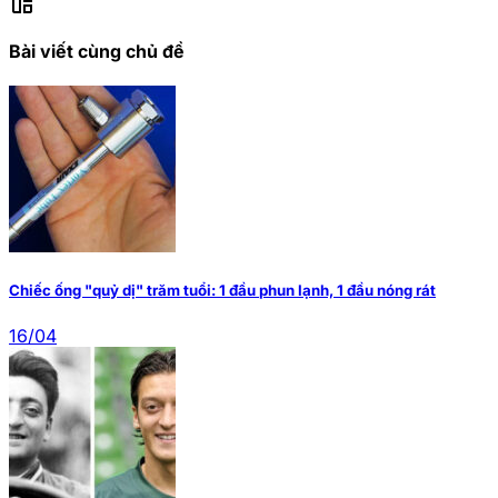
auto_awesome_mosaic
Bài viết cùng chủ đề
Chiếc ống "quỷ dị" trăm tuổi: 1 đầu phun lạnh, 1 đầu nóng rát
16/04