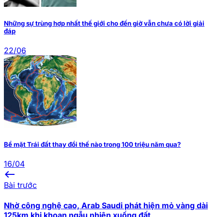
Những sự trùng hợp nhất thế giới cho đến giờ vẫn chưa có lời giải
đáp
22/06
Bề mặt Trái đất thay đổi thế nào trong 100 triệu năm qua?
16/04
west
Bài trước
Nhờ công nghệ cao, Arab Saudi phát hiện mỏ vàng dài
125km khi khoan ngẫu nhiên xuống đất