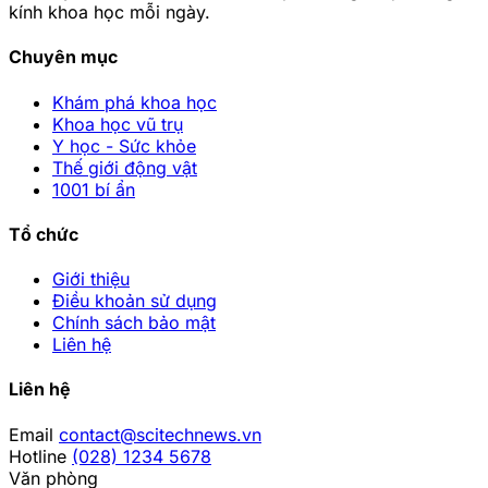
kính khoa học mỗi ngày.
Chuyên mục
Khám phá khoa học
Khoa học vũ trụ
Y học - Sức khỏe
Thế giới động vật
1001 bí ẩn
Tổ chức
Giới thiệu
Điều khoản sử dụng
Chính sách bảo mật
Liên hệ
Liên hệ
Email
contact@scitechnews.vn
Hotline
(028) 1234 5678
Văn phòng