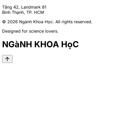
Tầng 42, Landmark 81
Bình Thạnh, TP. HCM
© 2026
Ngành Khoa Học
. All rights reserved.
Designed for science lovers.
NGàNH KHOA HọC
arrow_upward