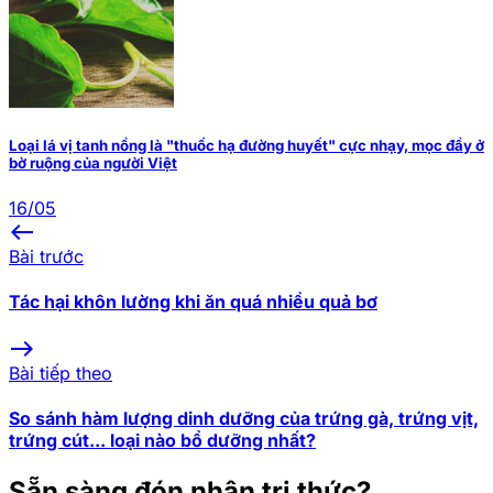
Loại lá vị tanh nồng là "thuốc hạ đường huyết" cực nhạy, mọc đầy ở
bờ ruộng của người Việt
16/05
west
Bài trước
Tác hại khôn lường khi ăn quá nhiều quả bơ
east
Bài tiếp theo
So sánh hàm lượng dinh dưỡng của trứng gà, trứng vịt,
trứng cút... loại nào bổ dưỡng nhất?
Sẵn sàng đón nhận tri thức?