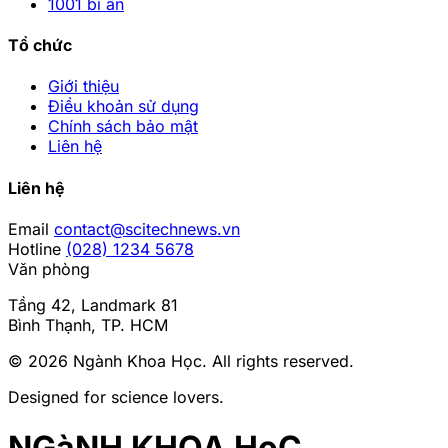
1001 bí ẩn
Tổ chức
Giới thiệu
Điều khoản sử dụng
Chính sách bảo mật
Liên hệ
Liên hệ
Email
contact@scitechnews.vn
Hotline
(028) 1234 5678
Văn phòng
Tầng 42, Landmark 81
Bình Thạnh, TP. HCM
© 2026
Ngành Khoa Học
. All rights reserved.
Designed for science lovers.
NGàNH KHOA HọC