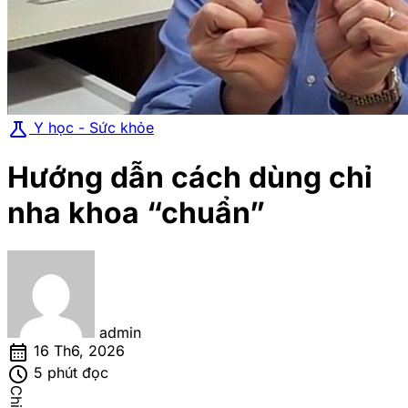
science
Y học - Sức khỏe
Hướng dẫn cách dùng chỉ
nha khoa “chuẩn”
admin
calendar_month
16 Th6, 2026
schedule
5 phút đọc