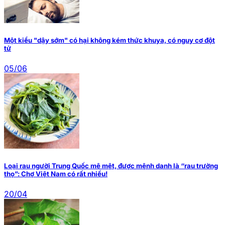
Một kiểu "dậy sớm" có hại không kém thức khuya, có nguy cơ đột
tử
05/06
Loại rau người Trung Quốc mê mệt, được mệnh danh là “rau trường
thọ”: Chợ Việt Nam có rất nhiều!
20/04