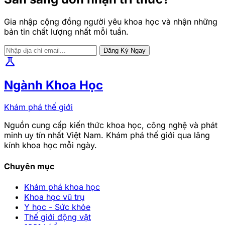
Gia nhập cộng đồng người yêu khoa học và nhận những
bản tin chất lượng nhất mỗi tuần.
Đăng Ký Ngay
science
Ngành Khoa Học
Khám phá thế giới
Nguồn cung cấp kiến thức khoa học, công nghệ và phát
minh uy tín nhất Việt Nam. Khám phá thế giới qua lăng
kính khoa học mỗi ngày.
Chuyên mục
Khám phá khoa học
Khoa học vũ trụ
Y học - Sức khỏe
Thế giới động vật