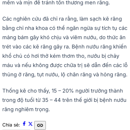
mềm và mịn để tránh tổn thương men răng.
Các nghiên cứu đã chỉ ra rằng, làm sạch kẽ răng
bằng chỉ nha khoa có thể ngăn ngừa sự tích tụ các
mảng bám gây khó chịu và viêm nướu, do thức ăn
trét vào các kẽ răng gây ra. Bệnh nướu răng khiến
khổ chủ có hơi thở kém thơm tho, nướu bị chảy
máu và nếu không được chữa trị sẽ dẫn đến các lỗ
thủng ở răng, tụt nướu, lộ chân răng và hỏng răng.
Thống kê cho thấy, 15 – 20% người trưởng thành
trong độ tuổi từ 35 – 44 trên thế giới bị bệnh nướu
răng nghiêm trọng.
link
Chia sẻ: