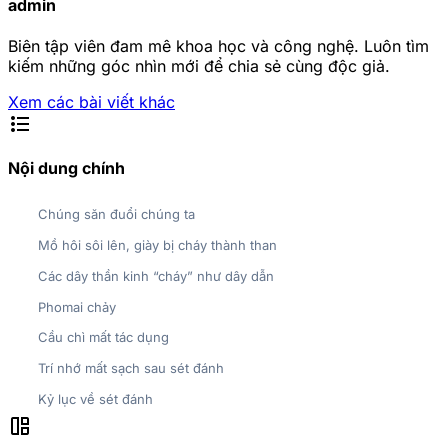
admin
Biên tập viên đam mê khoa học và công nghệ. Luôn tìm
kiếm những góc nhìn mới để chia sẻ cùng độc giả.
Xem các bài viết khác
format_list_bulleted
Nội dung chính
Chúng săn đuổi chúng ta
Mồ hôi sôi lên, giày bị cháy thành than
Các dây thần kinh “cháy” như dây dẫn
Phomai chảy
Cầu chì mất tác dụng
Trí nhớ mất sạch sau sét đánh
Kỷ lục về sét đánh
auto_awesome_mosaic