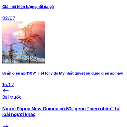
Giải mã hiện tượng nổi da gà
02/07
Bí ẩn điện áp 110V: Tiết lộ lý do Mỹ nhất quyết sử dụng điện áp này!
15/07
west
Bài trước
Người Papua New Guinea có 5% gene "siêu nhân" từ
loài người khác
east