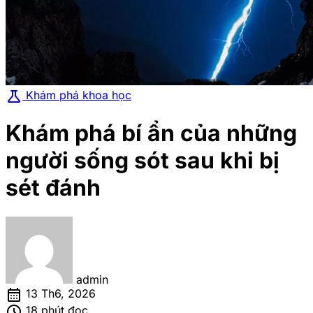
science
Khám phá khoa học
Khám phá bí ẩn của những
người sống sót sau khi bị
sét đánh
admin
calendar_month
13 Th6, 2026
schedule
18 phút đọc