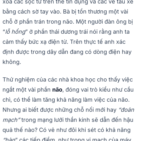
xóa các sọc từ trên thẻ tín dụng và các vé tàu xe
bằng cách sờ tay vào. Bà bị tổn thương một vài
chỗ ở phần trán trong não. Một người đàn ông bị
“
lỗ hổng
” ở phần thái dương trái nói rằng anh ta
cảm thấy bức xạ điện từ. Trên thực tế anh xác
định được trong dây dẫn đang có dòng điện hay
không.
Thử nghiệm của các nhà khoa học cho thấy việc
ngắt một vài phần
não
, đóng vai trò kiểu như cầu
chì, có thể làm tăng khả năng làm việc của não.
Nhưng ai biết được những chỗ nối mới hay
“đoản
mạch”
trong mạng lưới thần kinh sẽ dẫn đến hậu
quả thế nào? Có vẻ như đôi khi sét có khả năng
“hàn
” các tiếp điểm, như trong vi mạch của máy