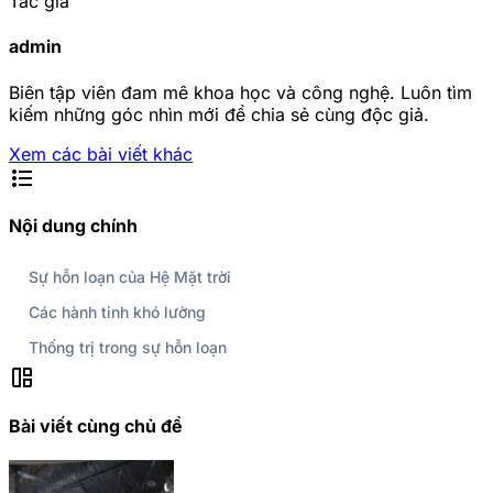
Tác giả
admin
Biên tập viên đam mê khoa học và công nghệ. Luôn tìm
kiếm những góc nhìn mới để chia sẻ cùng độc giả.
Xem các bài viết khác
format_list_bulleted
Nội dung chính
Sự hỗn loạn của Hệ Mặt trời
Các hành tinh khó lường
Thống trị trong sự hỗn loạn
auto_awesome_mosaic
Bài viết cùng chủ đề