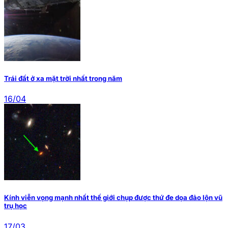
Trái đất ở xa mặt trời nhất trong năm
16/04
Kính viễn vọng mạnh nhất thế giới chụp được thứ đe dọa đảo lộn vũ
trụ học
17/03