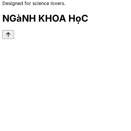
Designed for science lovers.
NGàNH KHOA HọC
arrow_upward