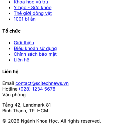
Khoa học vũ trụ
Y học - Sức khỏe
Thế giới động vật
1001 bí ẩn
Tổ chức
Giới thiệu
Điều khoản sử dụng
Chính sách bảo mật
Liên hệ
Liên hệ
Email
contact@scitechnews.vn
Hotline
(028) 1234 5678
Văn phòng
Tầng 42, Landmark 81
Bình Thạnh, TP. HCM
© 2026
Ngành Khoa Học
. All rights reserved.