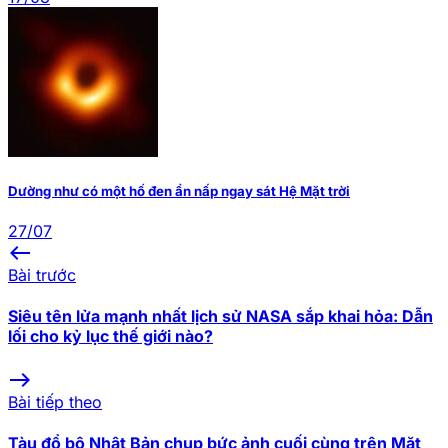
Dường như có một hố đen ẩn nấp ngay sát Hệ Mặt trời
27/07
west
Bài trước
Siêu tên lửa mạnh nhất lịch sử NASA sắp khai hỏa: Dẫn
lối cho kỷ lục thế giới nào?
east
Bài tiếp theo
Tàu đổ bộ Nhật Bản chụp bức ảnh cuối cùng trên Mặt