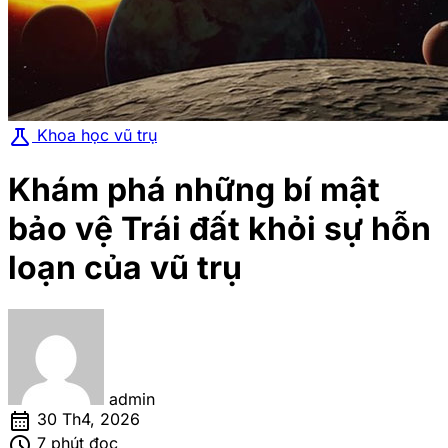
science
Khoa học vũ trụ
Khám phá những bí mật
bảo vệ Trái đất khỏi sự hỗn
loạn của vũ trụ
admin
calendar_month
30 Th4, 2026
schedule
7 phút đọc