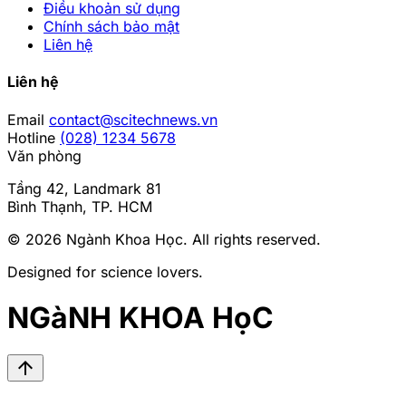
Điều khoản sử dụng
Chính sách bảo mật
Liên hệ
Liên hệ
Email
contact@scitechnews.vn
Hotline
(028) 1234 5678
Văn phòng
Tầng 42, Landmark 81
Bình Thạnh, TP. HCM
© 2026
Ngành Khoa Học
. All rights reserved.
Designed for science lovers.
NGàNH KHOA HọC
arrow_upward