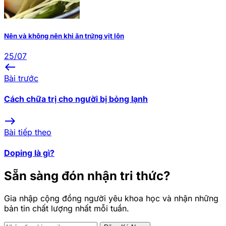
Nên và không nên khi ăn trứng vịt lộn
25/07
west
Bài trước
Cách chữa trị cho người bị bỏng lạnh
east
Bài tiếp theo
Doping là gì?
Sẵn sàng đón nhận tri thức?
Gia nhập cộng đồng người yêu khoa học và nhận những
bản tin chất lượng nhất mỗi tuần.