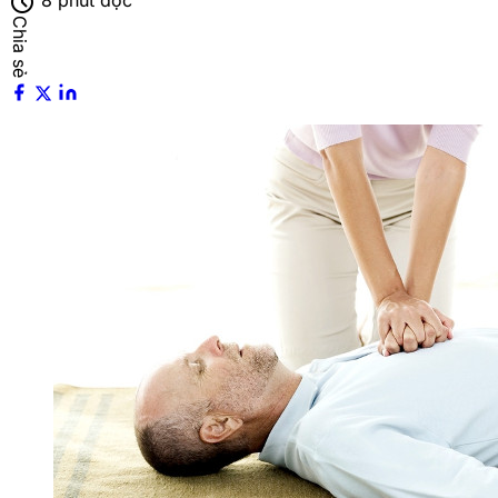
schedule
8 phút đọc
Chia sẻ