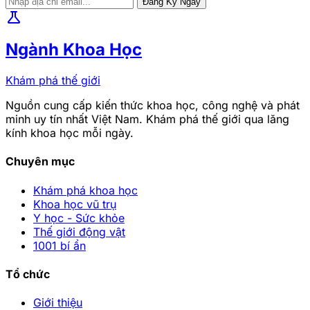
Đăng Ký Ngay
science
Ngành Khoa Học
Khám phá thế giới
Nguồn cung cấp kiến thức khoa học, công nghệ và phát
minh uy tín nhất Việt Nam. Khám phá thế giới qua lăng
kính khoa học mỗi ngày.
Chuyên mục
Khám phá khoa học
Khoa học vũ trụ
Y học - Sức khỏe
Thế giới động vật
1001 bí ẩn
Tổ chức
Giới thiệu