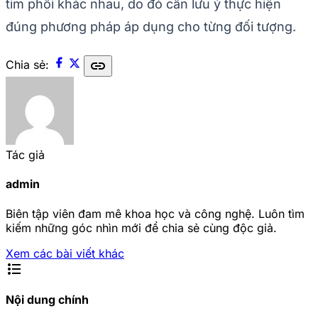
tim phổi khác nhau, do đó cần lưu ý thực hiện
đúng phương pháp áp dụng cho từng đối tượng.
link
Chia sẻ:
Tác giả
admin
Biên tập viên đam mê khoa học và công nghệ. Luôn tìm
kiếm những góc nhìn mới để chia sẻ cùng độc giả.
Xem các bài viết khác
format_list_bulleted
Nội dung chính