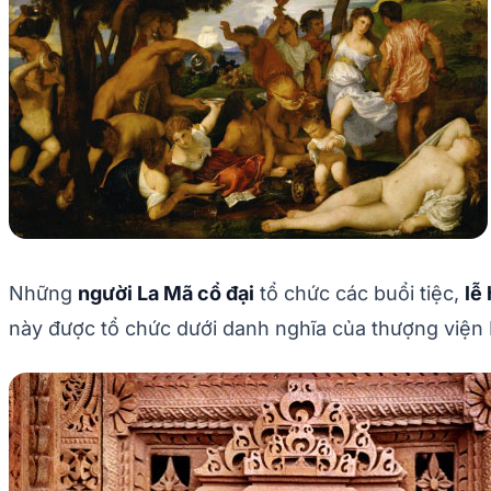
Những
người La Mã cổ đại
tổ chức các buổi tiệc,
lễ
này được tổ chức dưới danh nghĩa của thượng việ