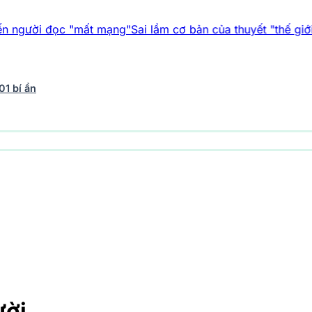
ọc "mất mạng"
Sai lầm cơ bản của thuyết "thế giới giả lập"
Vụ
01 bí ẩn
vũ trụ
242 bài viết
Y học - Sức khỏe
202 bài viết
Thế giới 
ười