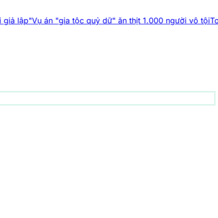
 án "gia tộc quỷ dữ" ăn thịt 1.000 người vô tội
Top 5 phát mi
động vật
156 bài viết
1001 bí ẩn
94 bài viết
Công nghệ
83