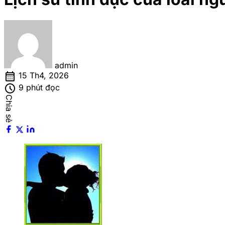
admin
calendar_month
15 Th4, 2026
schedule
9 phút đọc
Chia sẻ