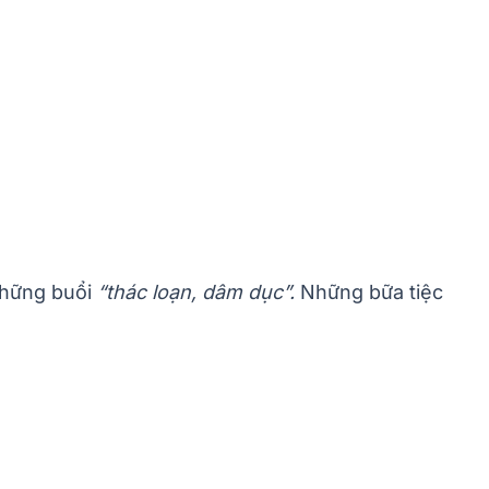
những buổi
“thác loạn, dâm dục”.
Những bữa tiệc