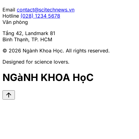
Email
contact@scitechnews.vn
Hotline
(028) 1234 5678
Văn phòng
Tầng 42, Landmark 81
Bình Thạnh, TP. HCM
© 2026
Ngành Khoa Học
. All rights reserved.
Designed for science lovers.
NGàNH KHOA HọC
arrow_upward