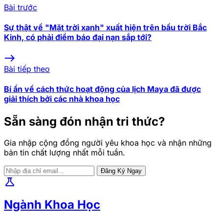
Bài trước
Sự thật về "Mặt trời xanh" xuất hiện trên bầu trời Bắc
Kinh, có phải điềm báo đại nạn sắp tới?
east
Bài tiếp theo
Bí ẩn về cách thức hoạt động của lịch Maya đã được
giải thích bởi các nhà khoa học
Sẵn sàng đón nhận tri thức?
Gia nhập cộng đồng người yêu khoa học và nhận những
bản tin chất lượng nhất mỗi tuần.
Đăng Ký Ngay
science
Ngành Khoa Học