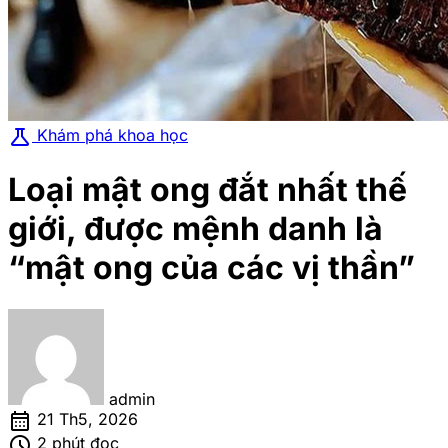
science
Khám phá khoa học
Loại mật ong đắt nhất thế
giới, được mệnh danh là
“mật ong của các vị thần”
admin
calendar_month
21 Th5, 2026
schedule
2 phút đọc