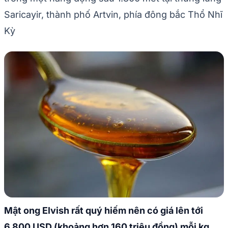
Saricayir, thành phố Artvin, phía đông bắc Thổ Nhĩ
Kỳ
Mật ong Elvish rất quý hiếm nên có giá lên tới
6.800 USD (khoảng hơn 160 triệu đồng) mỗi kg