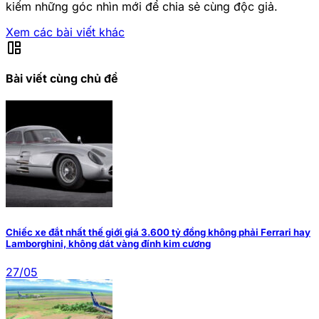
kiếm những góc nhìn mới để chia sẻ cùng độc giả.
Xem các bài viết khác
auto_awesome_mosaic
Bài viết cùng chủ đề
Chiếc xe đắt nhất thế giới giá 3.600 tỷ đồng không phải Ferrari hay
Lamborghini, không dát vàng đính kim cương
27/05