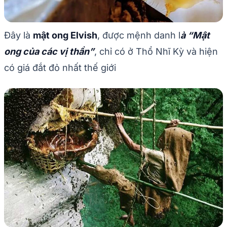
Đây là
mật ong Elvish
, được mệnh danh l
à “Mật
ong của các vị thần”
, chỉ có ở Thổ Nhĩ Kỳ và hiện
có giá đắt đỏ nhất thế giới