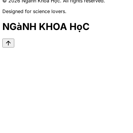
© 2026
Ngành Khoa Học
. All rights reserved.
Designed for science lovers.
NGàNH KHOA HọC
arrow_upward