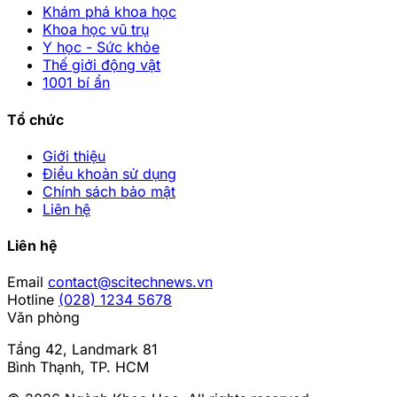
Khám phá khoa học
Khoa học vũ trụ
Y học - Sức khỏe
Thế giới động vật
1001 bí ẩn
Tổ chức
Giới thiệu
Điều khoản sử dụng
Chính sách bảo mật
Liên hệ
Liên hệ
Email
contact@scitechnews.vn
Hotline
(028) 1234 5678
Văn phòng
Tầng 42, Landmark 81
Bình Thạnh, TP. HCM