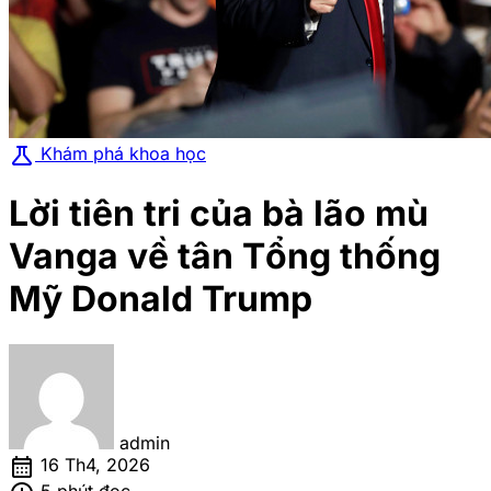
science
Khám phá khoa học
Lời tiên tri của bà lão mù
Vanga về tân Tổng thống
Mỹ Donald Trump
admin
calendar_month
16 Th4, 2026