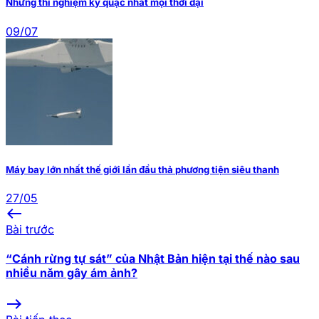
Những thí nghiệm kỳ quặc nhất mọi thời đại
09/07
Máy bay lớn nhất thế giới lần đầu thả phương tiện siêu thanh
27/05
west
Bài trước
“Cánh rừng tự sát” của Nhật Bản hiện tại thế nào sau
nhiều năm gây ám ảnh?
east