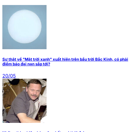
Sự thật về "Mặt trời xanh" xuất hiện trên bầu trời Bắc Kinh, có phải
điềm báo đại nạn sắp tới?
20/05