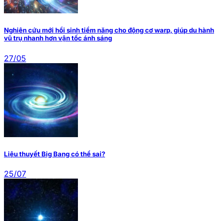
Nghiên cứu mới hồi sinh tiềm năng cho động cơ warp, giúp du hành
vũ trụ nhanh hơn vận tốc ánh sáng
27/05
Liệu thuyết Big Bang có thể sai?
25/07