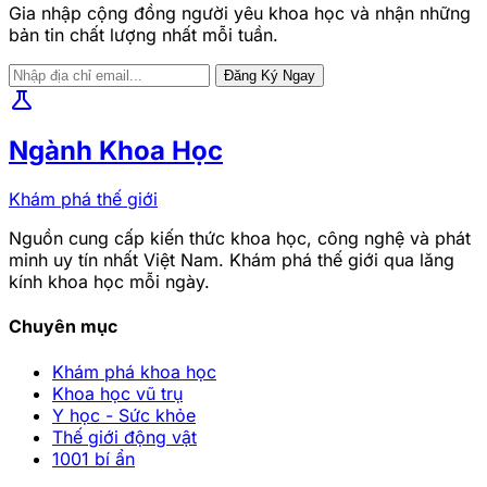
Gia nhập cộng đồng người yêu khoa học và nhận những
bản tin chất lượng nhất mỗi tuần.
Đăng Ký Ngay
science
Ngành Khoa Học
Khám phá thế giới
Nguồn cung cấp kiến thức khoa học, công nghệ và phát
minh uy tín nhất Việt Nam. Khám phá thế giới qua lăng
kính khoa học mỗi ngày.
Chuyên mục
Khám phá khoa học
Khoa học vũ trụ
Y học - Sức khỏe
Thế giới động vật
1001 bí ẩn