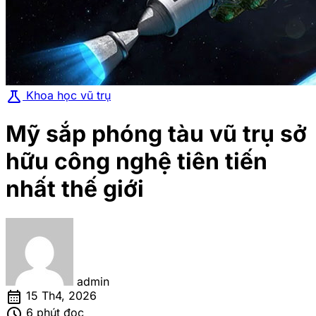
science
Khoa học vũ trụ
Mỹ sắp phóng tàu vũ trụ sở
hữu công nghệ tiên tiến
nhất thế giới
admin
calendar_month
15 Th4, 2026
schedule
6 phút đọc