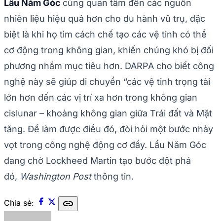
Lầu Năm Góc
cũng quan tâm đến các nguồn
nhiên liệu hiệu quả hơn cho du hành vũ trụ, đặc
biệt là khi họ tìm cách chế tạo các vệ tinh có thể
cơ động trong không gian, khiến chúng khó bị đối
phương nhắm mục tiêu hơn. DARPA cho biết công
nghệ này sẽ giúp di chuyển “các vệ tinh trọng tải
lớn hơn đến các vị trí xa hơn trong không gian
cislunar – khoảng không gian giữa Trái đất và Mặt
tăng. Để làm được điều đó, đòi hỏi một bước nhảy
vọt trong công nghệ động cơ đẩy. Lầu Năm Góc
đang chờ Lockheed Martin tạo bước đột phá
đó,
Washington Post
thông tin.
link
Chia sẻ: