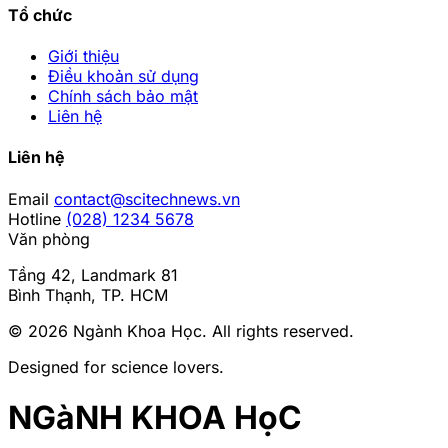
Tổ chức
Giới thiệu
Điều khoản sử dụng
Chính sách bảo mật
Liên hệ
Liên hệ
Email
contact@scitechnews.vn
Hotline
(028) 1234 5678
Văn phòng
Tầng 42, Landmark 81
Bình Thạnh, TP. HCM
© 2026
Ngành Khoa Học
. All rights reserved.
Designed for science lovers.
NGàNH KHOA HọC