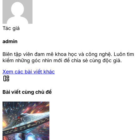
Tác giả
admin
Biên tập viên đam mê khoa học và công nghệ. Luôn tìm
kiếm những góc nhìn mới để chia sẻ cùng độc giả.
Xem các bài viết khác
auto_awesome_mosaic
Bài viết cùng chủ đề