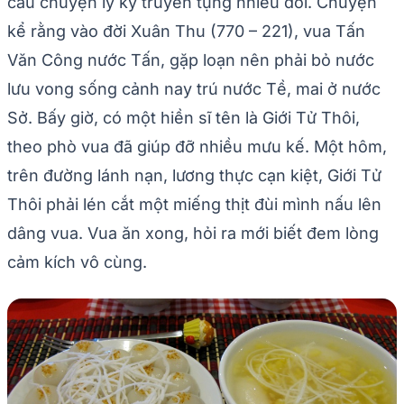
câu chuyện ly kỳ truyền tụng nhiều đời. Chuyện
kể rằng vào đời Xuân Thu (770 – 221), vua Tấn
Văn Công nước Tấn, gặp loạn nên phải bỏ nước
lưu vong sống cảnh nay trú nước Tề, mai ở nước
Sở. Bấy giờ, có một hiền sĩ tên là Giới Tử Thôi,
theo phò vua đã giúp đỡ nhiều mưu kế. Một hôm,
trên đường lánh nạn, lương thực cạn kiệt, Giới Tử
Thôi phải lén cắt một miếng thịt đùi mình nấu lên
dâng vua. Vua ăn xong, hỏi ra mới biết đem lòng
cảm kích vô cùng.