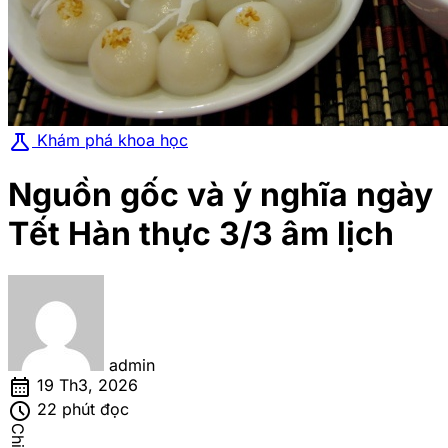
science
Khám phá khoa học
Nguồn gốc và ý nghĩa ngày
Tết Hàn thực 3/3 âm lịch
admin
calendar_month
19 Th3, 2026
schedule
22 phút đọc