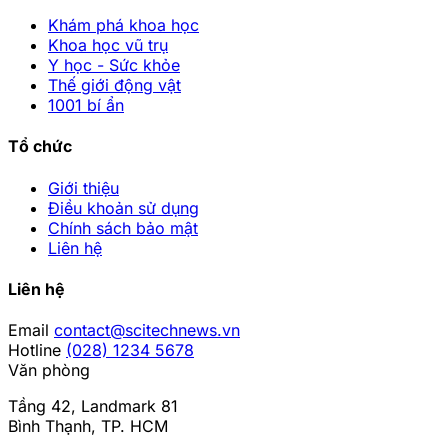
Khám phá khoa học
Khoa học vũ trụ
Y học - Sức khỏe
Thế giới động vật
1001 bí ẩn
Tổ chức
Giới thiệu
Điều khoản sử dụng
Chính sách bảo mật
Liên hệ
Liên hệ
Email
contact@scitechnews.vn
Hotline
(028) 1234 5678
Văn phòng
Tầng 42, Landmark 81
Bình Thạnh, TP. HCM