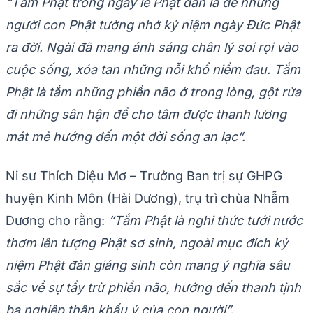
“Tắm Phật trong ngày lễ Phật đản là để những
người con Phật tưởng nhớ kỷ niệm ngày Đức Phật
ra đời. Ngài đã mang ánh sáng chân lý soi rọi vào
cuộc sống, xóa tan những nỗi khổ niềm đau. Tắm
Phật là tắm những phiền não ở trong lòng, gột rửa
đi những sân hận để cho tâm được thanh lương
mát mẻ hướng đến một đời sống an lạc”.
Ni sư Thích Diệu Mơ – Trưởng Ban trị sự GHPG
huyện Kinh Môn (Hải Dương), trụ trì chùa Nhẫm
Dương cho rằng:
“Tắm Phật là nghi thức tưới nước
thơm lên tượng Phật sơ sinh, ngoài mục đích kỷ
niệm Phật đản giáng sinh còn mang ý nghĩa sâu
sắc về sự tẩy trừ phiền não, hướng đến thanh tịnh
ba nghiệp thân khẩu ý của con người”.