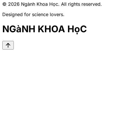
© 2026
Ngành Khoa Học
. All rights reserved.
Designed for science lovers.
NGàNH KHOA HọC
arrow_upward