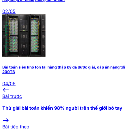
02/05
Bài toán siêu khó tồn tại hàng thập kỷ đã được giải, đáp án nặng tới
200TB
04/06
west
Bài trước
Thử giải bài toán khiến 98% người trên thế giới bó tay
east
Bài tiếp theo