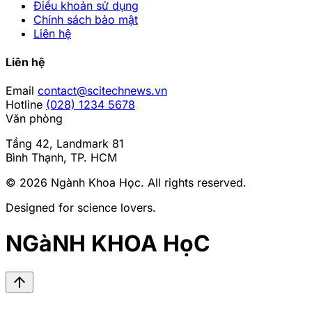
Điều khoản sử dụng
Chính sách bảo mật
Liên hệ
Liên hệ
Email
contact@scitechnews.vn
Hotline
(028) 1234 5678
Văn phòng
Tầng 42, Landmark 81
Bình Thạnh, TP. HCM
© 2026
Ngành Khoa Học
. All rights reserved.
Designed for science lovers.
NGàNH KHOA HọC
arrow_upward