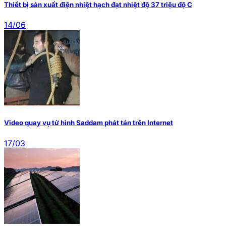
Thiết bị sản xuất điện nhiệt hạch đạt nhiệt độ 37 triệu độ C
14/06
Video quay vụ tử hình Saddam phát tán trên Internet
17/03