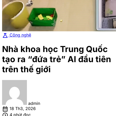
science
Công nghệ
Nhà khoa học Trung Quốc
tạo ra “đứa trẻ” AI đầu tiên
trên thế giới
admin
calendar_month
18 Th3, 2026
schedule
4 phút đọc