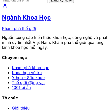
Đăng Ký Ngay
science
Ngành Khoa Học
Khám phá thế giới
Nguồn cung cấp kiến thức khoa học, công nghệ và phát
minh uy tín nhất Việt Nam. Khám phá thế giới qua lăng
kính khoa học mỗi ngày.
Chuyên mục
Khám phá khoa học
Khoa học vũ trụ
Y học - Sức khỏe
Thế giới động vật
1001 bí ẩn
Tổ chức
Giới thiệu