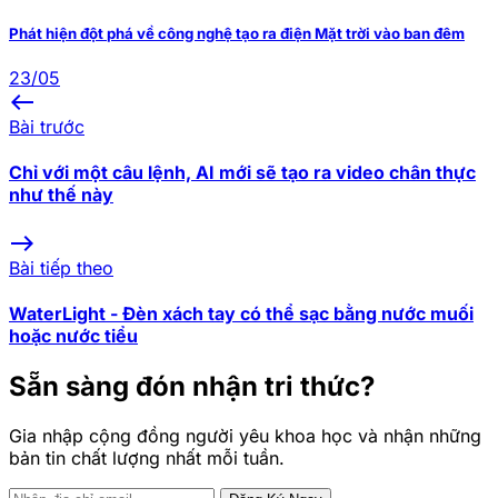
Phát hiện đột phá về công nghệ tạo ra điện Mặt trời vào ban đêm
23/05
west
Bài trước
Chỉ với một câu lệnh, AI mới sẽ tạo ra video chân thực
như thế này
east
Bài tiếp theo
WaterLight - Đèn xách tay có thể sạc bằng nước muối
hoặc nước tiểu
Sẵn sàng đón nhận tri thức?
Gia nhập cộng đồng người yêu khoa học và nhận những
bản tin chất lượng nhất mỗi tuần.