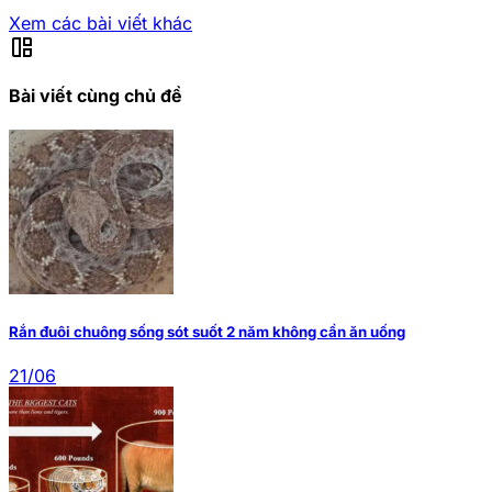
Xem các bài viết khác
auto_awesome_mosaic
Bài viết cùng chủ đề
Rắn đuôi chuông sống sót suốt 2 năm không cần ăn uống
21/06