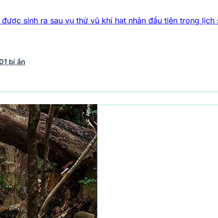
ra sau vụ thử vũ khí hạt nhân đầu tiên trong lịch sử
Bí ẩn về
01 bí ẩn
vũ trụ
242 bài viết
Y học - Sức khỏe
202 bài viết
Thế giới 