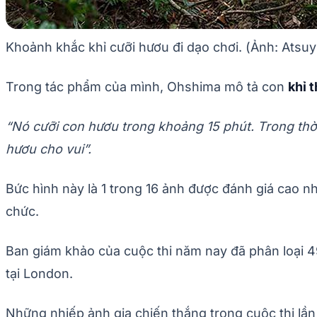
Khoảnh khắc khỉ cưỡi hươu đi dạo chơi. (Ảnh: Atsu
Trong tác phẩm của mình, Ohshima mô tả con
khỉ 
“Nó cưỡi con hươu trong khoảng 15 phút. Trong thờ
hươu cho vui”.
Bức hình này là 1 trong 16 ảnh được đánh giá cao nhấ
chức.
Ban giám khảo của cuộc thi năm nay đã phân loại 49.
tại London.
Những nhiếp ảnh gia chiến thắng trong cuộc thi lần