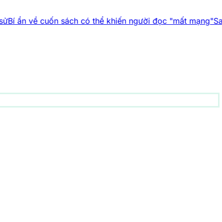
 cuốn sách có thể khiến người đọc "mất mạng"
Sai lầm cơ bả
động vật
156 bài viết
1001 bí ẩn
94 bài viết
Công nghệ
83