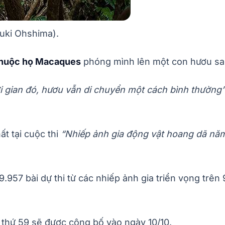
yuki Ohshima).
thuộc họ Macaques
phóng mình lên một con hươu sao
i gian đó, hươu vẫn di chuyển một cách bình thường
t tại cuộc thi
“Nhiếp ảnh gia động vật hoang dã nă
957 bài dự thi từ các nhiếp ảnh gia triển vọng trên 
 thứ 59 sẽ được công bố vào ngày 10/10.