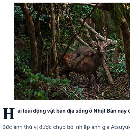
H
ai loài động vật bản địa sống ở Nhật Bản này 
Bức ảnh thú vị được chụp bởi nhiếp ảnh gia Atsuy