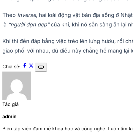
Theo
Inverse
, hai loài động vật bản địa sống ở Nhậ
là
“người dọn dẹp”
của khỉ, khi nó sẵn sàng ăn lại nh
Khỉ thì đền đáp bằng việc trèo lên lưng hươu, rồi c
giao phối với nhau, dù điều này chẳng hề mang lại lợi
link
Chia sẻ:
Tác giả
admin
Biên tập viên đam mê khoa học và công nghệ. Luôn tìm ki