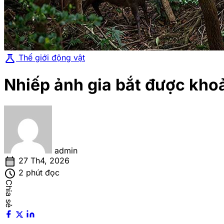
science
Thế giới động vật
Nhiếp ảnh gia bắt được kho
admin
calendar_month
27 Th4, 2026
schedule
2 phút đọc
Chia sẻ