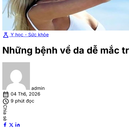
science
Y học - Sức khỏe
Những bệnh về da dễ mắc t
admin
calendar_month
04 Th6, 2026
schedule
9 phút đọc
Chia sẻ