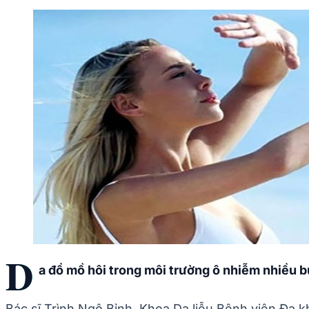
D
a đổ mồ hôi trong môi trường ô nhiễm nhiều b
Bác sĩ Trình Ngô Bỉnh, Khoa Da liễu Bệnh viện Đa 