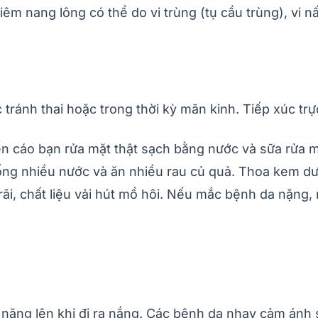
Viêm nang lông có thể do vi trùng (tụ cầu trùng), vi
tránh thai hoặc trong thời kỳ mãn kinh. Tiếp xúc tr
ến cáo bạn rửa mặt thật sạch bằng nước và sữa rửa 
Uống nhiều nước và ăn nhiều rau củ quả. Thoa kem d
ãi, chất liệu vải hút mồ hôi. Nếu mắc bệnh da nặng, 
nặng lên khi đi ra nắng. Các bệnh da nhạy cảm ánh