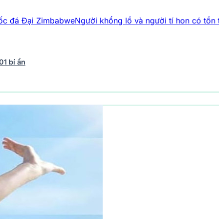
Zimbabwe
Người khổng lồ và người tí hon có tồn tại không? 4 
01 bí ẩn
vũ trụ
242 bài viết
Y học - Sức khỏe
202 bài viết
Thế giới 