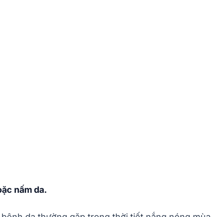
oặc nấm da.
 bệnh da thường gặp trong thời tiết nắng nóng mùa