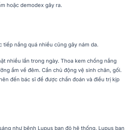
 nấm hoặc demodex gây ra.
ực tiếp nắng quá nhiều cũng gây nám da.
mặt nhiều lần trong ngày. Thoa kem chống nắng
ưỡng ẩm về đêm. Cần chủ động vệ sinh chăn, gối.
nên đến bác sĩ để được chẩn đoán và điều trị kịp
 sáng như bệnh Lupus ban đỏ hệ thống, Lupus ban