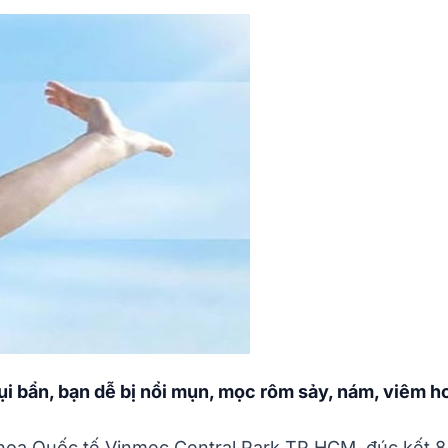
ụi bẩn, bạn dễ bị nổi mụn, mọc rôm sảy, nám, viêm h
khoa Quốc tế Vinmec Central Park TP HCM, đúc kết 8