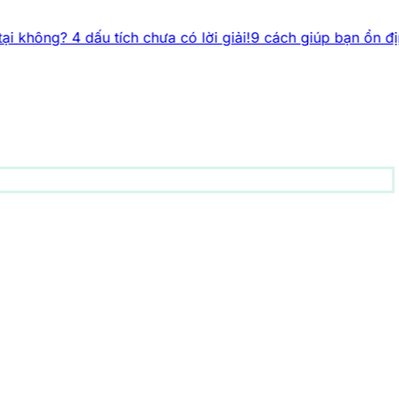
dấu tích chưa có lời giải!
9 cách giúp bạn ổn định huyết áp
động vật
156 bài viết
1001 bí ẩn
92 bài viết
Công nghệ
82