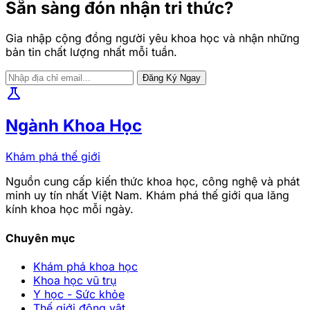
Sẵn sàng đón nhận tri thức?
Gia nhập cộng đồng người yêu khoa học và nhận những
bản tin chất lượng nhất mỗi tuần.
Đăng Ký Ngay
science
Ngành Khoa Học
Khám phá thế giới
Nguồn cung cấp kiến thức khoa học, công nghệ và phát
minh uy tín nhất Việt Nam. Khám phá thế giới qua lăng
kính khoa học mỗi ngày.
Chuyên mục
Khám phá khoa học
Khoa học vũ trụ
Y học - Sức khỏe
Thế giới động vật