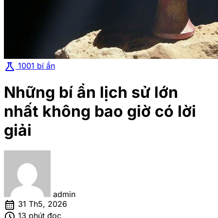
science
1001 bí ẩn
Những bí ẩn lịch sử lớn
nhất không bao giờ có lời
giải
admin
calendar_month
31 Th5, 2026
schedule
13 phút đọc