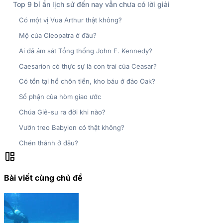
Top 9 bí ẩn lịch sử đến nay vẫn chưa có lời giải
Có một vị Vua Arthur thật không?
Mộ của Cleopatra ở đâu?
Ai đã ám sát Tổng thống John F. Kennedy?
Caesarion có thực sự là con trai của Ceasar?
Có tồn tại hố chôn tiền, kho báu ở đảo Oak?
Số phận của hòm giao ước
Chúa Giê-su ra đời khi nào?
Vườn treo Babylon có thật không?
Chén thánh ở đâu?
auto_awesome_mosaic
Bài viết cùng chủ đề