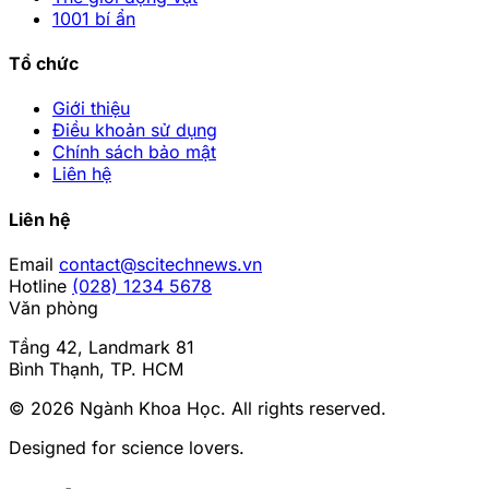
1001 bí ẩn
Tổ chức
Giới thiệu
Điều khoản sử dụng
Chính sách bảo mật
Liên hệ
Liên hệ
Email
contact@scitechnews.vn
Hotline
(028) 1234 5678
Văn phòng
Tầng 42, Landmark 81
Bình Thạnh, TP. HCM
© 2026
Ngành Khoa Học
. All rights reserved.
Designed for science lovers.