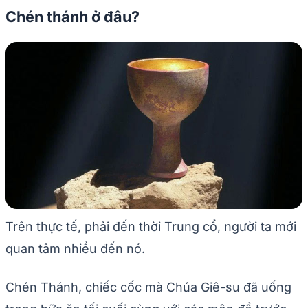
Chén thánh ở đâu?
Trên thực tế, phải đến thời Trung cổ, người ta mới
quan tâm nhiều đến nó.
Chén Thánh, chiếc cốc mà Chúa Giê-su đã uống