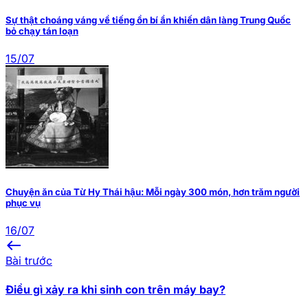
Sự thật choáng váng về tiếng ồn bí ẩn khiến dân làng Trung Quốc
bỏ chạy tán loạn
15/07
Chuyện ăn của Từ Hy Thái hậu: Mỗi ngày 300 món, hơn trăm người
phục vụ
16/07
west
Bài trước
Điều gì xảy ra khi sinh con trên máy bay?