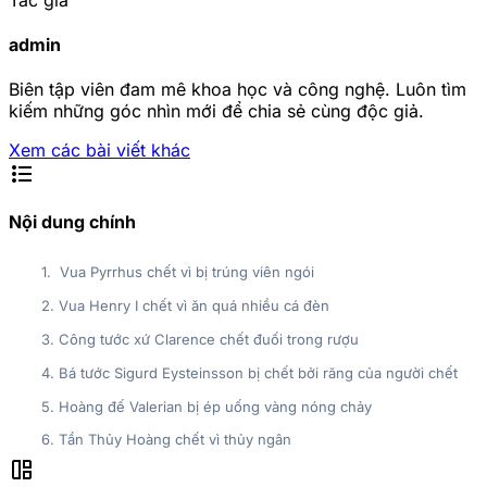
admin
Biên tập viên đam mê khoa học và công nghệ. Luôn tìm
kiếm những góc nhìn mới để chia sẻ cùng độc giả.
Xem các bài viết khác
format_list_bulleted
Nội dung chính
1. Vua Pyrrhus chết vì bị trúng viên ngói
2. Vua Henry I chết vì ăn quá nhiều cá đèn
3. Công tước xứ Clarence chết đuối trong rượu
4. Bá tước Sigurd Eysteinsson bị chết bởi răng của người chết
5. Hoàng đế Valerian bị ép uống vàng nóng chảy
6. Tần Thủy Hoàng chết vì thủy ngân
auto_awesome_mosaic