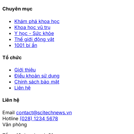
Chuyên mục
Khám phá khoa học
Khoa học vũ trụ
Y học - Sức khỏe
Thế giới động vật
1001 bí ẩn
Tổ chức
Giới thiệu
Điều khoản sử dụng
Chính sách bảo mật
Liên hệ
Liên hệ
Email
contact@scitechnews.vn
Hotline
(028) 1234 5678
Văn phòng