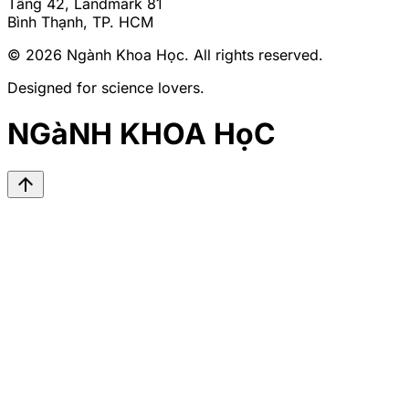
Tầng 42, Landmark 81
Bình Thạnh, TP. HCM
© 2026
Ngành Khoa Học
. All rights reserved.
Designed for science lovers.
NGàNH KHOA HọC
arrow_upward