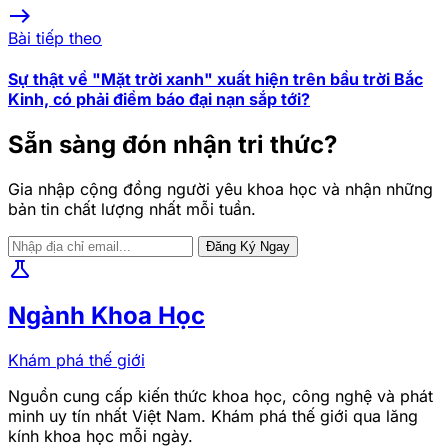
east
Bài tiếp theo
Sự thật về "Mặt trời xanh" xuất hiện trên bầu trời Bắc
Kinh, có phải điềm báo đại nạn sắp tới?
Sẵn sàng đón nhận tri thức?
Gia nhập cộng đồng người yêu khoa học và nhận những
bản tin chất lượng nhất mỗi tuần.
Đăng Ký Ngay
science
Ngành Khoa Học
Khám phá thế giới
Nguồn cung cấp kiến thức khoa học, công nghệ và phát
minh uy tín nhất Việt Nam. Khám phá thế giới qua lăng
kính khoa học mỗi ngày.