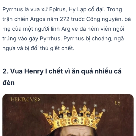
Pyrrhus là vua xứ Epirus, Hy Lạp cổ đại. Trong
trận chiến Argos năm 272 trước Công nguyên, bà
mẹ của một người lính Argive đã ném viên ngói
trúng vào gáy Pyrrhus. Pyrrhus bị choáng, ngã
ngựa và bị đối thủ giết chết.
2. Vua Henry I chết vì ăn quá nhiều cá
đèn