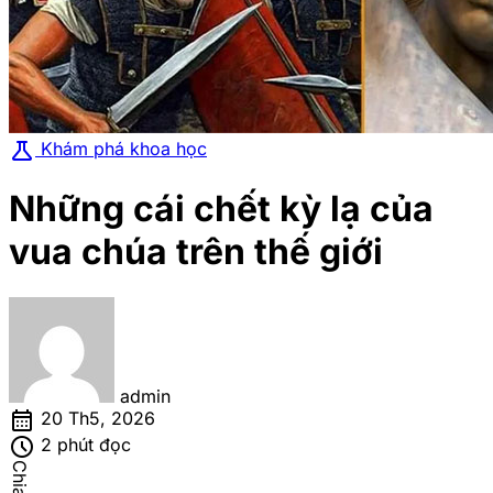
science
Khám phá khoa học
Những cái chết kỳ lạ của
vua chúa trên thế giới
admin
calendar_month
20 Th5, 2026
schedule
2 phút đọc
Chia sẻ