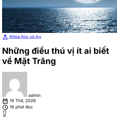
science
Khoa học vũ trụ
Những điều thú vị ít ai biết
về Mặt Trăng
admin
calendar_month
16 Th4, 2026
schedule
16 phút đọc