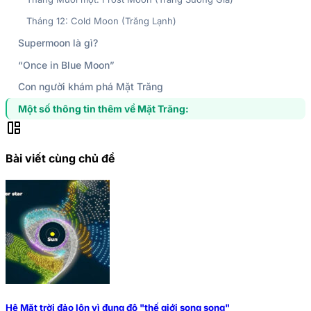
Tháng 12: Cold Moon (Trăng Lạnh)
Supermoon là gì?
“Once in Blue Moon”
Con người khám phá Mặt Trăng
Một số thông tin thêm về Mặt Trăng:
auto_awesome_mosaic
Bài viết cùng chủ đề
Hệ Mặt trời đảo lộn vì đụng độ "thế giới song song"