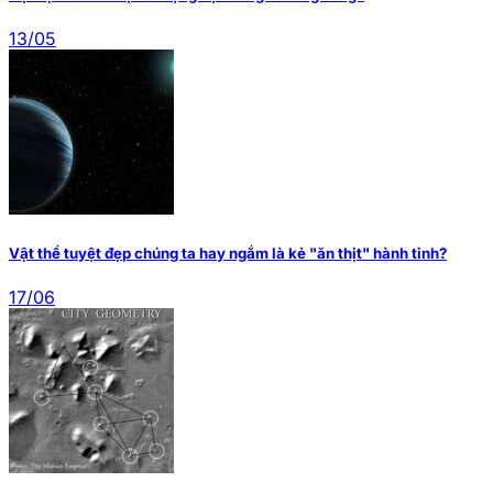
13/05
Vật thể tuyệt đẹp chúng ta hay ngắm là kẻ "ăn thịt" hành tinh?
17/06