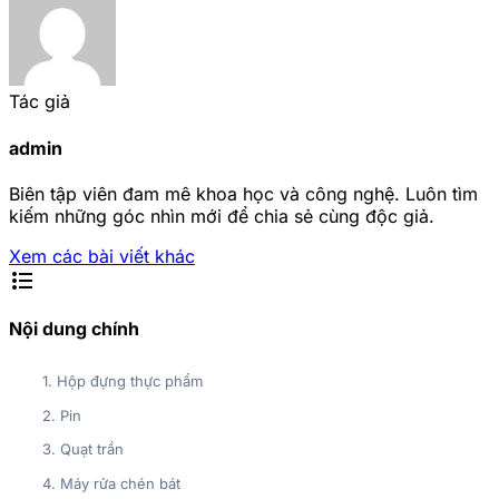
Tác giả
admin
Biên tập viên đam mê khoa học và công nghệ. Luôn tìm
kiếm những góc nhìn mới để chia sẻ cùng độc giả.
Xem các bài viết khác
format_list_bulleted
Nội dung chính
1. Hộp đựng thực phẩm
2. Pin
3. Quạt trần
4. Máy rửa chén bát