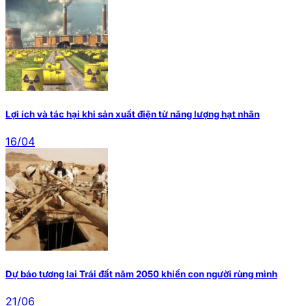
Lợi ích và tác hại khi sản xuất điện từ năng lượng hạt nhân
16/04
Dự báo tương lai Trái đất năm 2050 khiến con người rùng mình
21/06