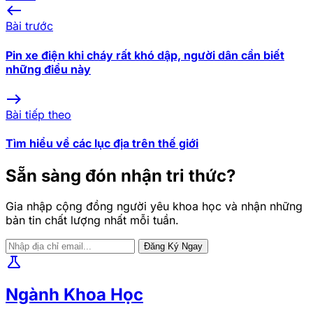
west
Bài trước
Pin xe điện khi cháy rất khó dập, người dân cần biết
những điều này
east
Bài tiếp theo
Tìm hiểu về các lục địa trên thế giới
Sẵn sàng đón nhận tri thức?
Gia nhập cộng đồng người yêu khoa học và nhận những
bản tin chất lượng nhất mỗi tuần.
Đăng Ký Ngay
science
Ngành Khoa Học