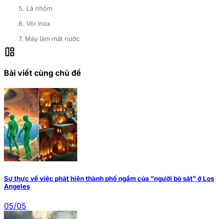
5. Lá nhôm
6. Vòi inox
7. Máy làm mát nước
auto_awesome_mosaic
Bài viết cùng chủ đề
Sự thực về việc phát hiện thành phố ngầm của "người bò sát" ở Los
Angeles
05/05