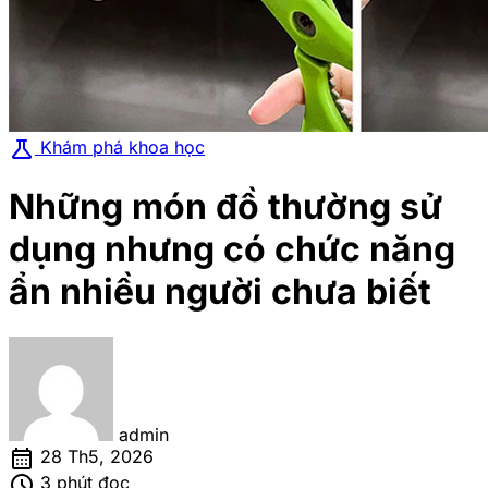
science
Khám phá khoa học
Những món đồ thường sử
dụng nhưng có chức năng
ẩn nhiều người chưa biết
admin
calendar_month
28 Th5, 2026
schedule
3 phút đọc