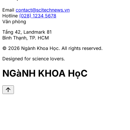
Email
contact@scitechnews.vn
Hotline
(028) 1234 5678
Văn phòng
Tầng 42, Landmark 81
Bình Thạnh, TP. HCM
© 2026
Ngành Khoa Học
. All rights reserved.
Designed for science lovers.
NGàNH KHOA HọC
arrow_upward