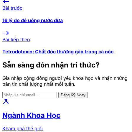
west
Bài trước
16 lý do để uống nước dừa
east
Bài tiếp theo
Tetrodotoxin: Chất độc thường gặp trong cá nóc
Sẵn sàng đón nhận tri thức?
Gia nhập cộng đồng người yêu khoa học và nhận những
bản tin chất lượng nhất mỗi tuần.
Đăng Ký Ngay
science
Ngành Khoa Học
Khám phá thế giới