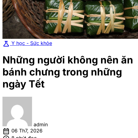
science
Y học - Sức khỏe
Những người không nên ăn
bánh chưng trong những
ngày Tết
admin
calendar_month
06 Th7, 2026