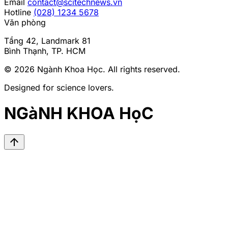
Email
contact@scitechnews.vn
Hotline
(028) 1234 5678
Văn phòng
Tầng 42, Landmark 81
Bình Thạnh, TP. HCM
© 2026
Ngành Khoa Học
. All rights reserved.
Designed for science lovers.
NGàNH KHOA HọC
arrow_upward