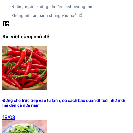
Những người không nên ăn bánh chưng rán
Không nên ăn bánh chưng vào buổi tối
auto_awesome_mosaic
Bài viết cùng chủ đề
Đừng cho trực tiếp vào tủ lạnh, có cách bảo quản ớt tươi như mới
hái đến cả nửa năm
18/03