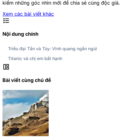
kiếm những góc nhìn mới để chia sẻ cùng độc giả.
Xem các bài viết khác
format_list_bulleted
Nội dung chính
Triều đại Tần và Tùy: Vinh quang ngắn ngủi
Titanic và chị em bất hạnh
auto_awesome_mosaic
Bài viết cùng chủ đề