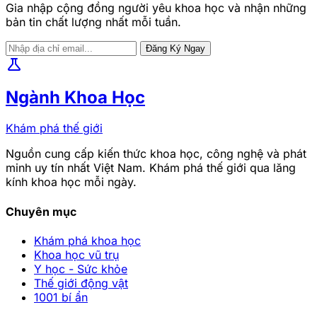
Gia nhập cộng đồng người yêu khoa học và nhận những
bản tin chất lượng nhất mỗi tuần.
Đăng Ký Ngay
science
Ngành Khoa Học
Khám phá thế giới
Nguồn cung cấp kiến thức khoa học, công nghệ và phát
minh uy tín nhất Việt Nam. Khám phá thế giới qua lăng
kính khoa học mỗi ngày.
Chuyên mục
Khám phá khoa học
Khoa học vũ trụ
Y học - Sức khỏe
Thế giới động vật
1001 bí ẩn