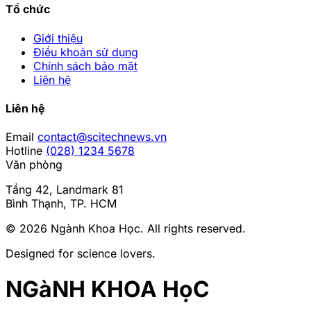
Tổ chức
Giới thiệu
Điều khoản sử dụng
Chính sách bảo mật
Liên hệ
Liên hệ
Email
contact@scitechnews.vn
Hotline
(028) 1234 5678
Văn phòng
Tầng 42, Landmark 81
Bình Thạnh, TP. HCM
© 2026
Ngành Khoa Học
. All rights reserved.
Designed for science lovers.
NGàNH KHOA HọC