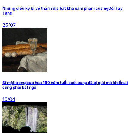
Những điều kỳ bí về thánh địa bất khả xâm phạm của người Tây
Tạng
26/07
Bí mật trong bức họa 160 năm tuổi cuối cùng đã bị giải mã khiến ai
cũng phải bất ngờ
15/04