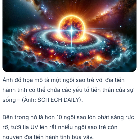
Ảnh đồ họa mô tả một ngôi sao trẻ với đĩa tiền
hành tinh có thể chứa các yếu tố tiền thân của sự
sống – (Ảnh: SCITECH DAILY).
Bên trong nó là hơn 10 ngôi sao lớn phát sáng rực
rỡ, tưới tia UV lên rất nhiều ngôi sao trẻ còn
nguyên đĩa tiền hành tinh bủa vây.