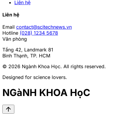
Liên hệ
Liên hệ
Email
contact@scitechnews.vn
Hotline
(028) 1234 5678
Văn phòng
Tầng 42, Landmark 81
Bình Thạnh, TP. HCM
© 2026
Ngành Khoa Học
. All rights reserved.
Designed for science lovers.
NGàNH KHOA HọC
arrow_upward