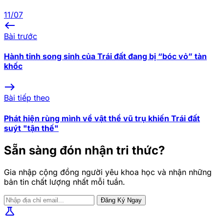
11/07
west
Bài trước
Hành tinh song sinh của Trái đất đang bị “bóc vỏ” tàn
khốc
east
Bài tiếp theo
Phát hiện rùng mình về vật thể vũ trụ khiến Trái đất
suýt "tận thế"
Sẵn sàng đón nhận tri thức?
Gia nhập cộng đồng người yêu khoa học và nhận những
bản tin chất lượng nhất mỗi tuần.
Đăng Ký Ngay
science