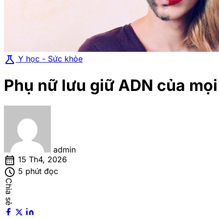
science
Y học - Sức khỏe
Phụ nữ lưu giữ ADN của mọi
admin
calendar_month
15 Th4, 2026
schedule
5 phút đọc
Chia sẻ