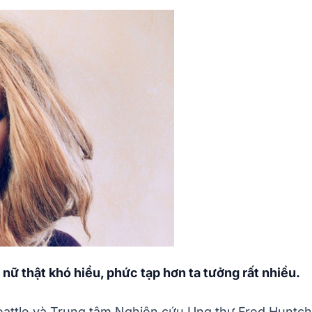
nữ thật khó hiểu, phức tạp hơn ta tưởng rất nhiều.
eattle và Trung tâm Nghiên cứu Ung thư Fred Huntch