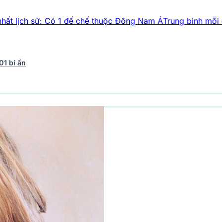
 Có 1 đế chế thuộc Đông Nam Á
Trung bình mỗi cầu thủ chạy 
01 bí ẩn
vũ trụ
242 bài viết
Y học - Sức khỏe
201 bài viết
Thế giới 