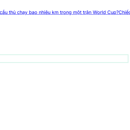
bao nhiêu km trong một trận World Cup?
Chiếc xe điện mini
động vật
151 bài viết
1001 bí ẩn
90 bài viết
Công nghệ
82