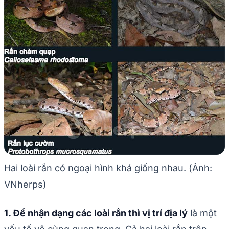
Hai loài rắn có ngoại hình khá giống nhau. (Ảnh:
VNherps)
1. Để nhận dạng các loài rắn thì vị trí địa lý
là một