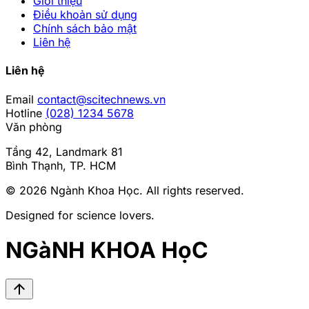
Giới thiệu
Điều khoản sử dụng
Chính sách bảo mật
Liên hệ
Liên hệ
Email
contact@scitechnews.vn
Hotline
(028) 1234 5678
Văn phòng
Tầng 42, Landmark 81
Bình Thạnh, TP. HCM
© 2026
Ngành Khoa Học
. All rights reserved.
Designed for science lovers.
NGàNH KHOA HọC
arrow_upward