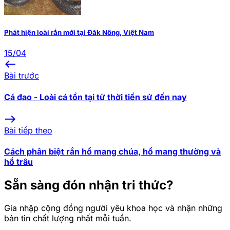
Phát hiện loài rắn mới tại Đăk Nông, Việt Nam
15/04
west
Bài trước
Cá đao - Loài cá tồn tại từ thời tiền sử đến nay
east
Bài tiếp theo
Cách phân biệt rắn hổ mang chúa, hổ mang thường và
hổ trâu
Sẵn sàng đón nhận tri thức?
Gia nhập cộng đồng người yêu khoa học và nhận những
bản tin chất lượng nhất mỗi tuần.