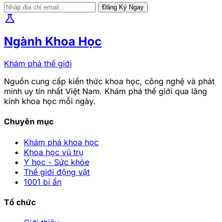
Đăng Ký Ngay
science
Ngành Khoa Học
Khám phá thế giới
Nguồn cung cấp kiến thức khoa học, công nghệ và phát
minh uy tín nhất Việt Nam. Khám phá thế giới qua lăng
kính khoa học mỗi ngày.
Chuyên mục
Khám phá khoa học
Khoa học vũ trụ
Y học - Sức khỏe
Thế giới động vật
1001 bí ẩn
Tổ chức