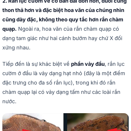
2. Rắn lục cườm về cơ bản dài đòn hơn, đuôi cũng
thon thả hơn và đặc biệt hoa văn của chúng nhìn
cũng dày đặc, không theo quy tắc hơn rắn chàm
quạp.
Ngoài ra, hoa văn của rắn chàm quạp có
dạng tam giác như hai cánh bướm hay chứ X đối
xứng nhau.
Tiếp đến là sự khác biệt về
phần vảy đầu
, rắn lục
cườm ở đầu là vảy dạng hạt nhỏ (đây là một điểm
đặc trưng cho đa số rắn lục), trong khi đó rắn
chàm quạp lại có vảy dạng tấm như các loài rắn
nước.