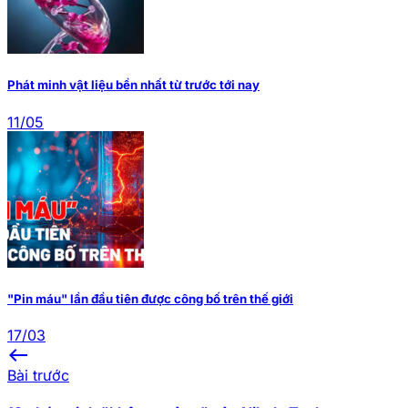
Phát minh vật liệu bền nhất từ trước tới nay
11/05
"Pin máu" lần đầu tiên được công bố trên thế giới
17/03
west
Bài trước