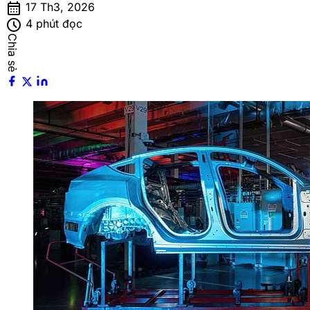
calendar_month
17 Th3, 2026
schedule
4 phút đọc
Chia sẻ