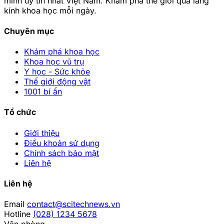
minh uy tín nhất Việt Nam. Khám phá thế giới qua lăng
kính khoa học mỗi ngày.
Chuyên mục
Khám phá khoa học
Khoa học vũ trụ
Y học - Sức khỏe
Thế giới động vật
1001 bí ẩn
Tổ chức
Giới thiệu
Điều khoản sử dụng
Chính sách bảo mật
Liên hệ
Liên hệ
Email
contact@scitechnews.vn
Hotline
(028) 1234 5678