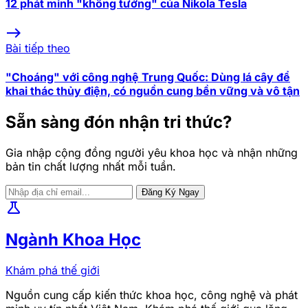
12 phát minh "không tưởng" của Nikola Tesla
east
Bài tiếp theo
"Choáng" với công nghệ Trung Quốc: Dùng lá cây để
khai thác thủy điện, có nguồn cung bền vững và vô tận
Sẵn sàng đón nhận tri thức?
Gia nhập cộng đồng người yêu khoa học và nhận những
bản tin chất lượng nhất mỗi tuần.
Đăng Ký Ngay
science
Ngành Khoa Học
Khám phá thế giới
Nguồn cung cấp kiến thức khoa học, công nghệ và phát