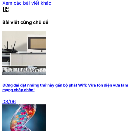
Xem các bài viết khác
auto_awesome_mosaic
Bài viết cùng chủ đề
Đừng dại đặt những thứ này gần bộ phát Wifi: Vừa tốn điện vừa làm
mạng chập chờn!
08/06