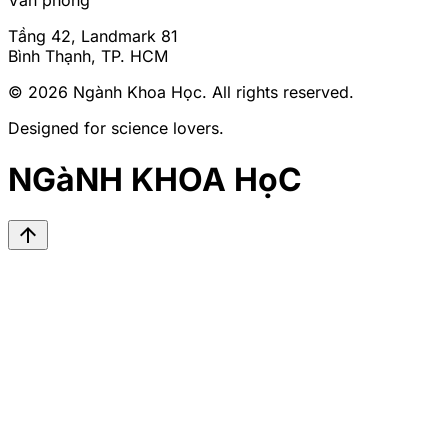
Văn phòng
Tầng 42, Landmark 81
Bình Thạnh, TP. HCM
© 2026
Ngành Khoa Học
. All rights reserved.
Designed for science lovers.
NGàNH KHOA HọC
arrow_upward