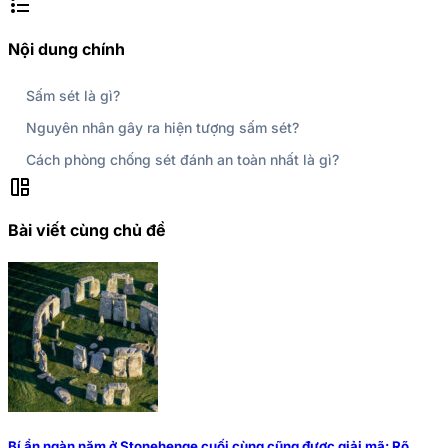
format_list_bulleted
Nội dung chính
Sấm sét là gì?
Nguyên nhân gây ra hiện tượng sấm sét?
Cách phòng chống sét đánh an toàn nhất là gì?
auto_awesome_mosaic
Bài viết cùng chủ đề
Bí ẩn ngàn năm ở Stonehenge cuối cùng cũng được giải mã: Rõ