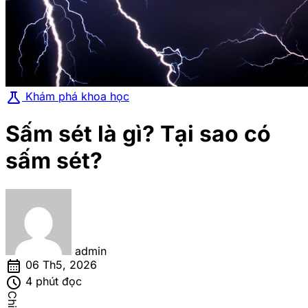
science
Khám phá khoa học
Sấm sét là gì? Tại sao có
sấm sét?
admin
calendar_month
06 Th5, 2026
schedule
4 phút đọc