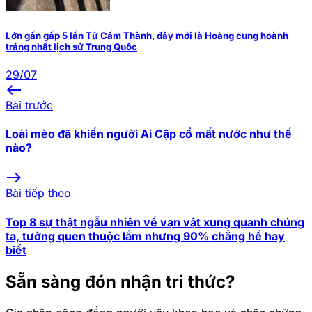
Lớn gần gấp 5 lần Tử Cấm Thành, đây mới là Hoàng cung hoành
tráng nhất lịch sử Trung Quốc
29/07
west
Bài trước
Loài mèo đã khiến người Ai Cập cổ mất nước như thế
nào?
east
Bài tiếp theo
Top 8 sự thật ngẫu nhiên về vạn vật xung quanh chúng
ta, tưởng quen thuộc lắm nhưng 90% chẳng hề hay
biết
Sẵn sàng đón nhận tri thức?