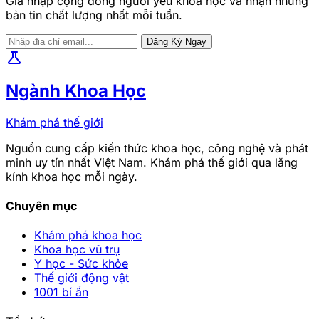
Gia nhập cộng đồng người yêu khoa học và nhận những
bản tin chất lượng nhất mỗi tuần.
Đăng Ký Ngay
science
Ngành Khoa Học
Khám phá thế giới
Nguồn cung cấp kiến thức khoa học, công nghệ và phát
minh uy tín nhất Việt Nam. Khám phá thế giới qua lăng
kính khoa học mỗi ngày.
Chuyên mục
Khám phá khoa học
Khoa học vũ trụ
Y học - Sức khỏe
Thế giới động vật
1001 bí ẩn