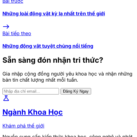
Bài trước
Những loài động vật kỳ lạ nhất trên thế giới
east
Bài tiếp theo
Những động vật tuyệt chủng nổi tiếng
Sẵn sàng đón nhận tri thức?
Gia nhập cộng đồng người yêu khoa học và nhận những
bản tin chất lượng nhất mỗi tuần.
Đăng Ký Ngay
science
Ngành Khoa Học
Khám phá thế giới
Nguồn cung cấp kiến thức khoa học, công nghệ và phát