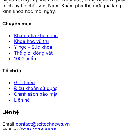
minh uy tín nhất Việt Nam. Khám phá thế giới qua lăng
kính khoa học mỗi ngày.
Chuyên mục
Khám phá khoa học
Khoa học vũ trụ
Y học - Sức khỏe
Thế giới động vật
1001 bí ẩn
Tổ chức
Giới thiệu
Điều khoản sử dụng
Chính sách bảo mật
Liên hệ
Liên hệ
Email
contact@scitechnews.vn
Hotline
(028) 1234 5678