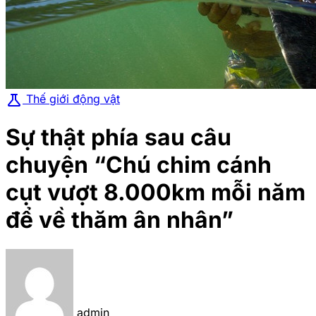
science
Thế giới động vật
Sự thật phía sau câu
chuyện “Chú chim cánh
cụt vượt 8.000km mỗi năm
để về thăm ân nhân”
admin