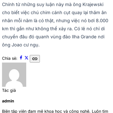
Chính từ những suy luận này mà ông Krajewski
cho biết việc chú chim cánh cụt quay lại thăm ân
nhân mỗi năm là có thật, nhưng việc nó bơi 8.000
km thì gần như không thể xảy ra. Có lẽ nó chỉ di
chuyển đâu đó quanh vùng đảo Ilha Grande nơi
ông Joao cư ngụ.
link
Chia sẻ:
Tác giả
admin
Biên tập viên đam mê khoa học và công nghệ. Luôn tìm