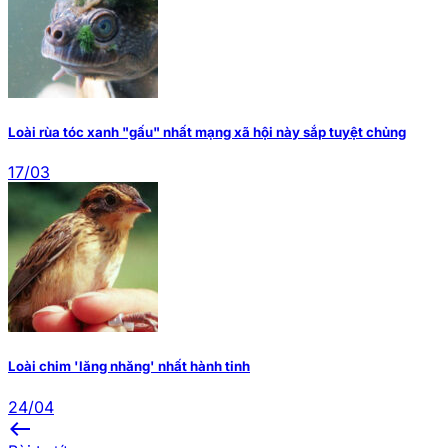
Loài rùa tóc xanh "gấu" nhất mạng xã hội này sắp tuyệt chủng
17/03
Loài chim 'lăng nhăng' nhất hành tinh
24/04
west