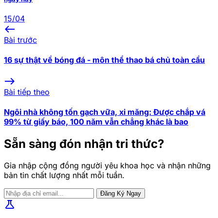
15/04
west
Bài trước
16 sự thật về bóng đá - môn thể thao bá chủ toàn cầu
east
Bài tiếp theo
Ngôi nhà không tốn gạch vữa, xi măng: Được chắp vá
99% từ giấy báo, 100 năm vẫn chẳng khác là bao
Sẵn sàng đón nhận tri thức?
Gia nhập cộng đồng người yêu khoa học và nhận những
bản tin chất lượng nhất mỗi tuần.
Đăng Ký Ngay
science