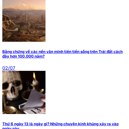
Bằng chứng về các nền văn minh tiên tiến sống trên Trái đất cách
đây hơn 100.000 năm?
02/07
Thứ 6 ngày 13 là ngày gì? Những chuyện kinh khủng xảy ra vào
ngày này