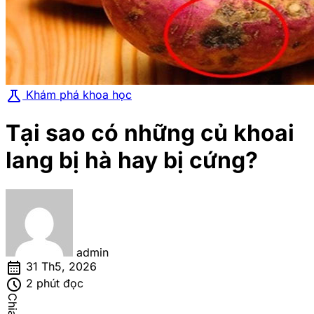
science
Khám phá khoa học
Tại sao có những củ khoai
lang bị hà hay bị cứng?
admin
calendar_month
31 Th5, 2026
schedule
2 phút đọc
Chia sẻ