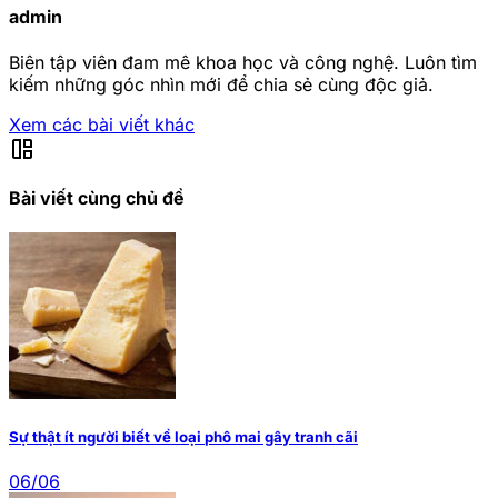
admin
Biên tập viên đam mê khoa học và công nghệ. Luôn tìm
kiếm những góc nhìn mới để chia sẻ cùng độc giả.
Xem các bài viết khác
auto_awesome_mosaic
Bài viết cùng chủ đề
Sự thật ít người biết về loại phô mai gây tranh cãi
06/06