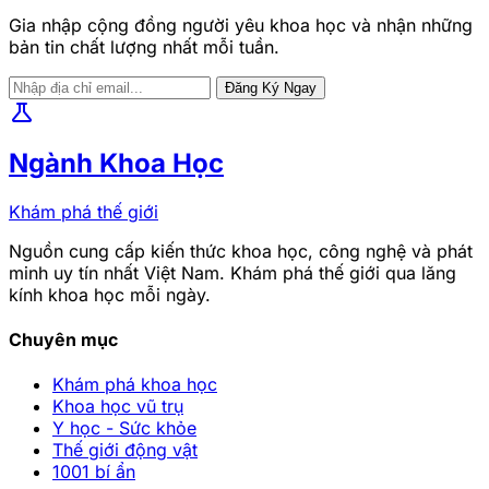
Gia nhập cộng đồng người yêu khoa học và nhận những
bản tin chất lượng nhất mỗi tuần.
Đăng Ký Ngay
science
Ngành Khoa Học
Khám phá thế giới
Nguồn cung cấp kiến thức khoa học, công nghệ và phát
minh uy tín nhất Việt Nam. Khám phá thế giới qua lăng
kính khoa học mỗi ngày.
Chuyên mục
Khám phá khoa học
Khoa học vũ trụ
Y học - Sức khỏe
Thế giới động vật
1001 bí ẩn