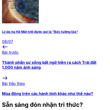
Lý do rìa Hệ Mặt trời được gọi là "Bức tường lửa"
08/07
west
Bài trước
Thành phần sự sống bất ngờ hiện ra cách Trái đất
1.000 năm ánh sáng
east
Bài tiếp theo
Mùa đông trên các hành tinh khác như thế nào?
Sẵn sàng đón nhận tri thức?