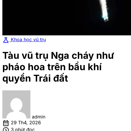
science
Khoa học vũ trụ
Tàu vũ trụ Nga cháy như
pháo hoa trên bầu khí
quyển Trái đất
admin
calendar_month
29 Th4, 2026
schedule
3 phút đọc