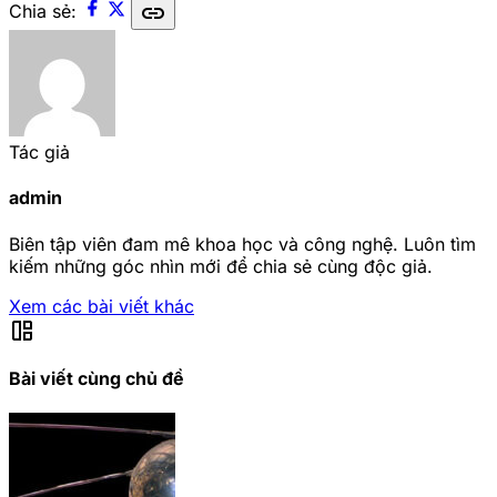
link
Chia sẻ:
Tác giả
admin
Biên tập viên đam mê khoa học và công nghệ. Luôn tìm
kiếm những góc nhìn mới để chia sẻ cùng độc giả.
Xem các bài viết khác
auto_awesome_mosaic
Bài viết cùng chủ đề