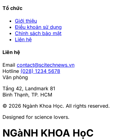
Tổ chức
Giới thiệu
Điều khoản sử dụng
Chính sách bảo mật
Liên hệ
Liên hệ
Email
contact@scitechnews.vn
Hotline
(028) 1234 5678
Văn phòng
Tầng 42, Landmark 81
Bình Thạnh, TP. HCM
© 2026
Ngành Khoa Học
. All rights reserved.
Designed for science lovers.
NGàNH KHOA HọC