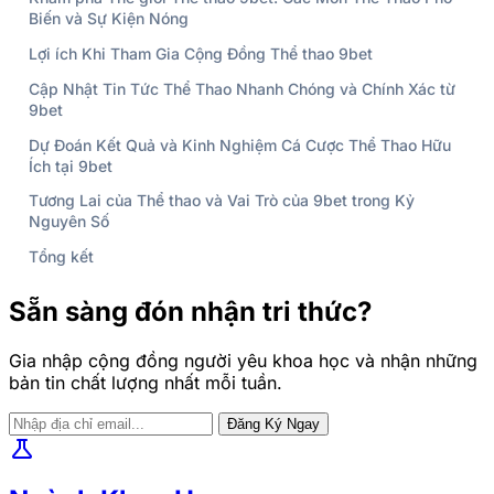
Biến và Sự Kiện Nóng
Lợi ích Khi Tham Gia Cộng Đồng Thể thao 9bet
Cập Nhật Tin Tức Thể Thao Nhanh Chóng và Chính Xác từ
9bet
Dự Đoán Kết Quả và Kinh Nghiệm Cá Cược Thể Thao Hữu
Ích tại 9bet
Tương Lai của Thể thao và Vai Trò của 9bet trong Kỷ
Nguyên Số
Tổng kết
Sẵn sàng đón nhận tri thức?
Gia nhập cộng đồng người yêu khoa học và nhận những
bản tin chất lượng nhất mỗi tuần.
Đăng Ký Ngay
science