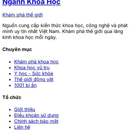
Ngành Khoa Học
Khám phá thế giới
Nguồn cung cấp kiến thức khoa học, công nghệ và phát
minh uy tín nhất Việt Nam. Khám phá thế giới qua lăng
kính khoa học mỗi ngày.
Chuyên mục
Khám phá khoa học
Khoa học vũ trụ
Y học - Sức khỏe
Thế giới động vật
1001 bí ẩn
Tổ chức
Giới thiệu
Điều khoản sử dụng
Chính sách bảo mật
Liên hệ