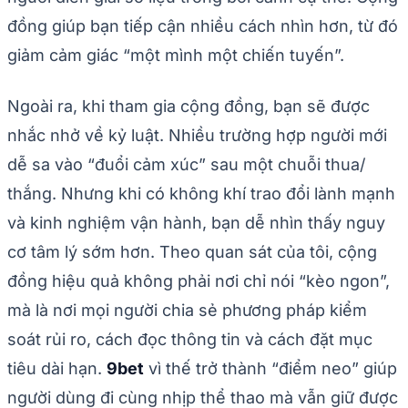
đồng giúp bạn tiếp cận nhiều cách nhìn hơn, từ đó
giảm cảm giác “một mình một chiến tuyến”.
Ngoài ra, khi tham gia cộng đồng, bạn sẽ được
nhắc nhở về kỷ luật. Nhiều trường hợp người mới
dễ sa vào “đuổi cảm xúc” sau một chuỗi thua/
thắng. Nhưng khi có không khí trao đổi lành mạnh
và kinh nghiệm vận hành, bạn dễ nhìn thấy nguy
cơ tâm lý sớm hơn. Theo quan sát của tôi, cộng
đồng hiệu quả không phải nơi chỉ nói “kèo ngon”,
mà là nơi mọi người chia sẻ phương pháp kiểm
soát rủi ro, cách đọc thông tin và cách đặt mục
tiêu dài hạn.
9bet
vì thế trở thành “điểm neo” giúp
người dùng đi cùng nhịp thể thao mà vẫn giữ được