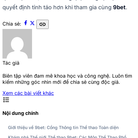
quyết định tỉnh táo hơn khi tham gia cùng
9bet
.
link
Chia sẻ:
Tác giả
Biên tập viên đam mê khoa học và công nghệ. Luôn tìm
kiếm những góc nhìn mới để chia sẻ cùng độc giả.
Xem các bài viết khác
format_list_bulleted
Nội dung chính
Giới thiệu về 9bet: Cổng Thông tin Thể thao Toàn diện
Khám phá Thế giới Thể thao 9bet: Các Môn Thể Thao Phổ